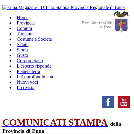
Home
Provincia
Comuni
Turismo
Costume e Societa
Salute
Storia
Gusto
Corpore Sano
L'esperto risponde
Pianeta terra
L'Approfondimento
Nuovi voci
La rivista
COMUNICATI STAMPA
della
Provincia di Enna