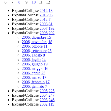
6
7
8
9
10
11
12
Expand/Collapse
2014
18
Expand/Collapse
2013
95
Expand/Collapse
2012
7
Expand/Collapse
2008
81
Expand/Collapse
2007
192
Expand/Collapse
2006
202
2006, dicembre
15
2006, novembre
18
2006, ottobre
11
2006, settembre
25
2006, agosto
8
2006, luglio
24
2006, giugno
19
2006, maggio
16
2006, aprile
25
2006, marzo
17
2006, febbraio
17
2006, gennaio
7
Expand/Collapse
2005
225
Expand/Collapse
2004
247
Expand/Collapse
2003
246
Expand/Collapse
2002
115