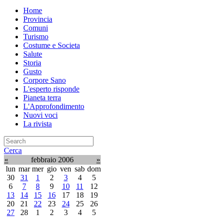
Home
Provincia
Comuni
Turismo
Costume e Societa
Salute
Storia
Gusto
Corpore Sano
L'esperto risponde
Pianeta terra
L'Approfondimento
Nuovi voci
La rivista
Cerca
«
febbraio 2006
»
lun
mar
mer
gio
ven
sab
dom
30
31
1
2
3
4
5
6
7
8
9
10
11
12
13
14
15
16
17
18
19
20
21
22
23
24
25
26
27
28
1
2
3
4
5