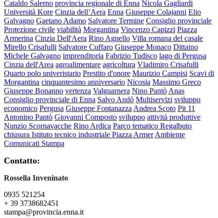
Cataldo Salerno
provincia regionale di Enna
Nicola Gagliardi
Università Kore
Cinzia dell’Aera
Enna
Giuseppe Colajanni
Elio
Galvagno
Gaetano Adamo
Salvatore Termine
Consiglio provinciale
Protezione civile
viabilità
Morgantina
Vincenzo Capizzi
Piazza
Armerina
Cinzia Dell'Aera
Rino Agnello
Villa romana del casale
Mirello Crisafulli
Salvatore Cuffaro
Giuseppe Monaco
Dittaino
Michele Galvagno
imprenditoria
Fabrizio Tudisco
lago di Pergusa
Cinzia dell'Area
agroalimentare
agricoltura
Vladimiro Crisafulli
Quarto polo univeristario
Prestito d'onore
Maurizio Campisi
Scavi di
Morgantina
cinquantesimo anniversario
Nicosia
Massimo Greco
Giuseppe Bonanno
vertenza
Valguarnera
Nino Pantò
Anas
Consiglio provinciale di Enna
Salvo Andò
Multiservizi
sviluppo
economico
Pergusa
Giuseppe Fontanazza
Andrea Scoto
Pit 11
Antonino Pantò
Giovanni Composto
sviluppo
attività produttive
Nunzio Scornavacche
Rino Ardica
Parco tematico Regalbuto
chiusura Istituto tecnico industriale Piazza Armer
Ambiente
Comunicati Stampa
Contatto:
Rossella Inveninato
0935 521254
+ 39 3738682451
stampa@provincia.enna.it