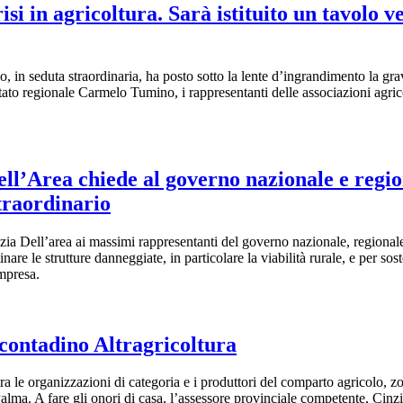
isi in agricoltura. Sarà istituito un tavolo 
o, in seduta straordinaria, ha posto sotto la lente d’ingrandimento la gra
utato regionale Carmelo Tumino, i rappresentanti delle associazioni agrico
ll’Area chiede al governo nazionale e regio
traordinario
ia Dell’area ai massimi rappresentanti del governo nazionale, regionale e
stinare le strutture danneggiate, in particolare la viabilità rurale, e per
impresa.
 contadino Altragricoltura
tra le organizzazioni di categoria e i produttori del comparto agricolo, zo
alma. A fare gli onori di casa, l’assessore provinciale competente, Cinzi