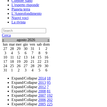
Corpore Sano
L'esperto risponde
Pianeta terra
L'Approfondimento
Nuovi voci
La rivista
Cerca
«
agosto 2026
»
lun
mar
mer
gio
ven
sab
dom
27
28
29
30
31
1
2
3
4
5
6
7
8
9
10
11
12
13
14
15
16
17
18
19
20
21
22
23
24
25
26
27
28
29
30
31
1
2
3
4
5
6
Expand/Collapse
2014
18
Expand/Collapse
2013
95
Expand/Collapse
2012
7
Expand/Collapse
2008
81
Expand/Collapse
2007
192
Expand/Collapse
2006
202
Expand/Collapse
2005
225