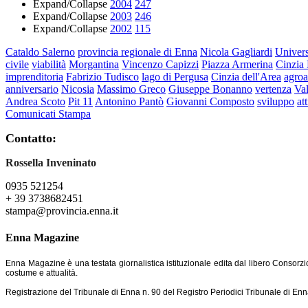
Expand/Collapse
2004
247
Expand/Collapse
2003
246
Expand/Collapse
2002
115
Cataldo Salerno
provincia regionale di Enna
Nicola Gagliardi
Univers
civile
viabilità
Morgantina
Vincenzo Capizzi
Piazza Armerina
Cinzia 
imprenditoria
Fabrizio Tudisco
lago di Pergusa
Cinzia dell'Area
agroa
anniversario
Nicosia
Massimo Greco
Giuseppe Bonanno
vertenza
Va
Andrea Scoto
Pit 11
Antonino Pantò
Giovanni Composto
sviluppo
at
Comunicati Stampa
Contatto:
Rossella Inveninato
0935 521254
+ 39 3738682451
stampa@provincia.enna.it
Enna Magazine
Enna Magazine è una testata giornalistica istituzionale edita dal libero Consorzi
costume e attualità.
Registrazione del Tribunale di Enna n. 90 del Registro Periodici Tribunale di Enn