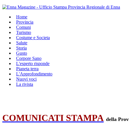
Home
Provincia
Comuni
Turismo
Costume e Societa
Salute
Storia
Gusto
Corpore Sano
L'esperto risponde
Pianeta terra
L'Approfondimento
Nuovi voci
La rivista
COMUNICATI STAMPA
della Prov