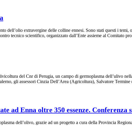
ra
ramento dell’olio extravergine delle colline ennesi. Sono stati questi i te
contro tecnico scientifico, organizzato dall’Ente assieme al Comitato pr
livicoltura del Cnr di Perugia, un campo di germoplasma dell’ulivo nella
o Salerno, gli assessori Cinzia Dell’Area (Agricoltura), Salvatore Termi
ate ad Enna oltre 350 essenze. Conferenza 
oplasma dell’olivo, grazie ad un progetto a cura della Provincia Regiona