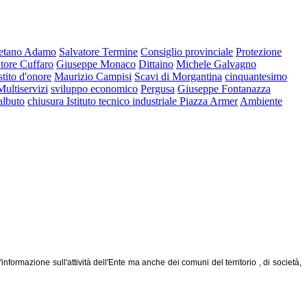
etano Adamo
Salvatore Termine
Consiglio provinciale
Protezione
tore Cuffaro
Giuseppe Monaco
Dittaino
Michele Galvagno
stito d'onore
Maurizio Campisi
Scavi di Morgantina
cinquantesimo
Multiservizi
sviluppo economico
Pergusa
Giuseppe Fontanazza
albuto
chiusura Istituto tecnico industriale Piazza Armer
Ambiente
ormazione sull'attività dell'Ente ma anche dei comuni del territorio , di società,