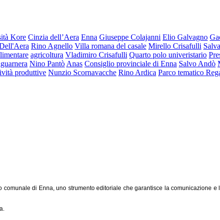
ità Kore
Cinzia dell’Aera
Enna
Giuseppe Colajanni
Elio Galvagno
Ga
Dell'Aera
Rino Agnello
Villa romana del casale
Mirello Crisafulli
Salva
limentare
agricoltura
Vladimiro Crisafulli
Quarto polo univeristario
Pre
lguarnera
Nino Pantò
Anas
Consiglio provinciale di Enna
Salvo Andò
tività produttive
Nunzio Scornavacche
Rino Ardica
Parco tematico Reg
o comunale di Enna, uno strumento editoriale che garantisce la comunicazione e l'inf
a.