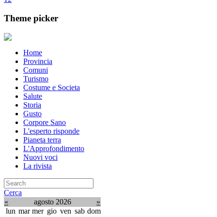
Theme picker
Home
Provincia
Comuni
Turismo
Costume e Societa
Salute
Storia
Gusto
Corpore Sano
L'esperto risponde
Pianeta terra
L'Approfondimento
Nuovi voci
La rivista
Cerca
«
agosto 2026
»
lun
mar
mer
gio
ven
sab
dom