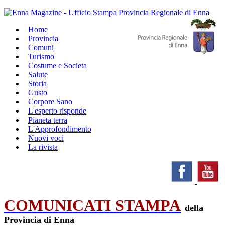
Home
Provincia
Comuni
Turismo
Costume e Societa
Salute
Storia
Gusto
Corpore Sano
L'esperto risponde
Pianeta terra
L'Approfondimento
Nuovi voci
La rivista
COMUNICATI STAMPA
della
Provincia di Enna