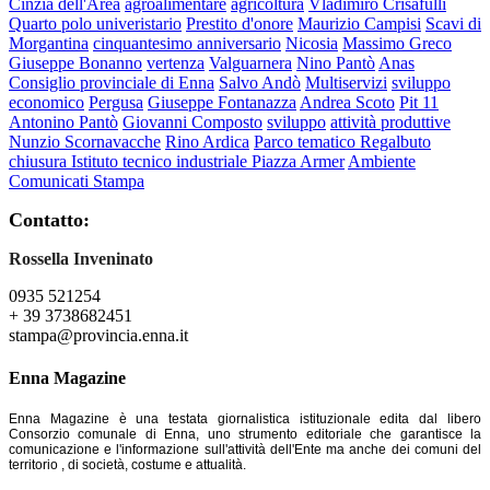
Cinzia dell'Area
agroalimentare
agricoltura
Vladimiro Crisafulli
Quarto polo univeristario
Prestito d'onore
Maurizio Campisi
Scavi di
Morgantina
cinquantesimo anniversario
Nicosia
Massimo Greco
Giuseppe Bonanno
vertenza
Valguarnera
Nino Pantò
Anas
Consiglio provinciale di Enna
Salvo Andò
Multiservizi
sviluppo
economico
Pergusa
Giuseppe Fontanazza
Andrea Scoto
Pit 11
Antonino Pantò
Giovanni Composto
sviluppo
attività produttive
Nunzio Scornavacche
Rino Ardica
Parco tematico Regalbuto
chiusura Istituto tecnico industriale Piazza Armer
Ambiente
Comunicati Stampa
Contatto:
Rossella Inveninato
0935 521254
+ 39 3738682451
stampa@provincia.enna.it
Enna Magazine
Enna Magazine è una testata giornalistica istituzionale edita dal libero
Consorzio comunale di Enna, uno strumento editoriale che garantisce la
comunicazione e l'informazione sull'attività dell'Ente ma anche dei comuni del
territorio , di società, costume e attualità.