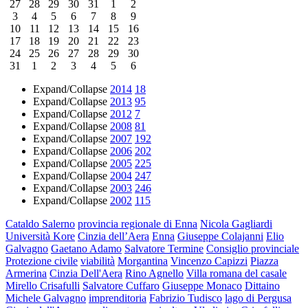
27
28
29
30
31
1
2
3
4
5
6
7
8
9
10
11
12
13
14
15
16
17
18
19
20
21
22
23
24
25
26
27
28
29
30
31
1
2
3
4
5
6
Expand/Collapse
2014
18
Expand/Collapse
2013
95
Expand/Collapse
2012
7
Expand/Collapse
2008
81
Expand/Collapse
2007
192
Expand/Collapse
2006
202
Expand/Collapse
2005
225
Expand/Collapse
2004
247
Expand/Collapse
2003
246
Expand/Collapse
2002
115
Cataldo Salerno
provincia regionale di Enna
Nicola Gagliardi
Università Kore
Cinzia dell’Aera
Enna
Giuseppe Colajanni
Elio
Galvagno
Gaetano Adamo
Salvatore Termine
Consiglio provinciale
Protezione civile
viabilità
Morgantina
Vincenzo Capizzi
Piazza
Armerina
Cinzia Dell'Aera
Rino Agnello
Villa romana del casale
Mirello Crisafulli
Salvatore Cuffaro
Giuseppe Monaco
Dittaino
Michele Galvagno
imprenditoria
Fabrizio Tudisco
lago di Pergusa