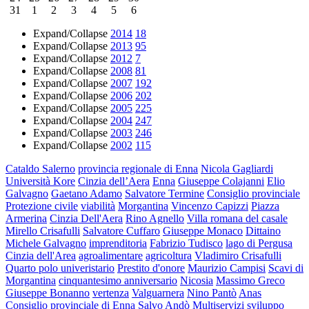
31
1
2
3
4
5
6
Expand/Collapse
2014
18
Expand/Collapse
2013
95
Expand/Collapse
2012
7
Expand/Collapse
2008
81
Expand/Collapse
2007
192
Expand/Collapse
2006
202
Expand/Collapse
2005
225
Expand/Collapse
2004
247
Expand/Collapse
2003
246
Expand/Collapse
2002
115
Cataldo Salerno
provincia regionale di Enna
Nicola Gagliardi
Università Kore
Cinzia dell’Aera
Enna
Giuseppe Colajanni
Elio
Galvagno
Gaetano Adamo
Salvatore Termine
Consiglio provinciale
Protezione civile
viabilità
Morgantina
Vincenzo Capizzi
Piazza
Armerina
Cinzia Dell'Aera
Rino Agnello
Villa romana del casale
Mirello Crisafulli
Salvatore Cuffaro
Giuseppe Monaco
Dittaino
Michele Galvagno
imprenditoria
Fabrizio Tudisco
lago di Pergusa
Cinzia dell'Area
agroalimentare
agricoltura
Vladimiro Crisafulli
Quarto polo univeristario
Prestito d'onore
Maurizio Campisi
Scavi di
Morgantina
cinquantesimo anniversario
Nicosia
Massimo Greco
Giuseppe Bonanno
vertenza
Valguarnera
Nino Pantò
Anas
Consiglio provinciale di Enna
Salvo Andò
Multiservizi
sviluppo