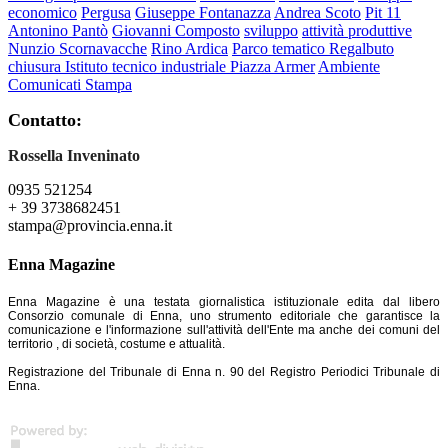
economico
Pergusa
Giuseppe Fontanazza
Andrea Scoto
Pit 11
Antonino Pantò
Giovanni Composto
sviluppo
attività produttive
Nunzio Scornavacche
Rino Ardica
Parco tematico Regalbuto
chiusura Istituto tecnico industriale Piazza Armer
Ambiente
Comunicati Stampa
Contatto:
Rossella Inveninato
0935 521254
+ 39 3738682451
stampa@provincia.enna.it
Enna Magazine
Enna Magazine è una testata giornalistica istituzionale edita dal libero
Consorzio comunale di Enna, uno strumento editoriale che garantisce la
comunicazione e l'informazione sull'attività dell'Ente ma anche dei comuni del
territorio , di società, costume e attualità.
Registrazione del Tribunale di Enna n. 90 del Registro Periodici Tribunale di
Enna.