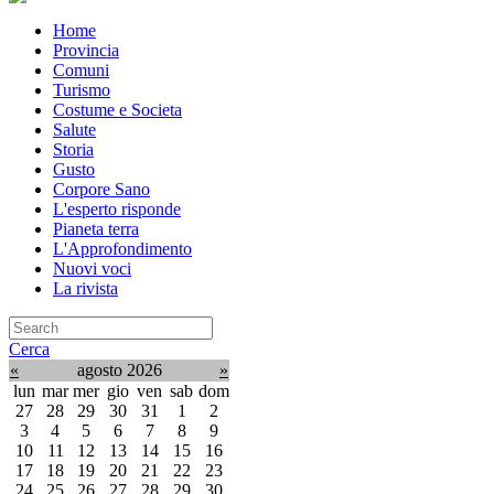
Home
Provincia
Comuni
Turismo
Costume e Societa
Salute
Storia
Gusto
Corpore Sano
L'esperto risponde
Pianeta terra
L'Approfondimento
Nuovi voci
La rivista
Cerca
«
agosto 2026
»
lun
mar
mer
gio
ven
sab
dom
27
28
29
30
31
1
2
3
4
5
6
7
8
9
10
11
12
13
14
15
16
17
18
19
20
21
22
23
24
25
26
27
28
29
30