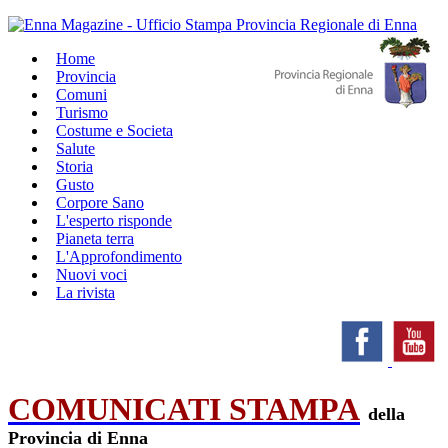
Home
Provincia
Comuni
Turismo
Costume e Societa
Salute
Storia
Gusto
Corpore Sano
L'esperto risponde
Pianeta terra
L'Approfondimento
Nuovi voci
La rivista
COMUNICATI STAMPA
della
Provincia di Enna