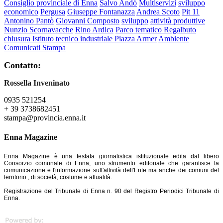
Consiglio provinciale di Enna
Salvo Andò
Multiservizi
sviluppo
economico
Pergusa
Giuseppe Fontanazza
Andrea Scoto
Pit 11
Antonino Pantò
Giovanni Composto
sviluppo
attività produttive
Nunzio Scornavacche
Rino Ardica
Parco tematico Regalbuto
chiusura Istituto tecnico industriale Piazza Armer
Ambiente
Comunicati Stampa
Contatto:
Rossella Inveninato
0935 521254
+ 39 3738682451
stampa@provincia.enna.it
Enna Magazine
Enna Magazine è una testata giornalistica istituzionale edita dal libero
Consorzio comunale di Enna, uno strumento editoriale che garantisce la
comunicazione e l'informazione sull'attività dell'Ente ma anche dei comuni del
territorio , di società, costume e attualità.
Registrazione del Tribunale di Enna n. 90 del Registro Periodici Tribunale di
Enna.