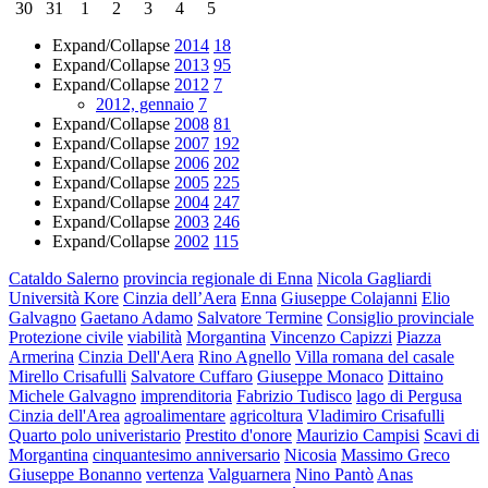
30
31
1
2
3
4
5
Expand/Collapse
2014
18
Expand/Collapse
2013
95
Expand/Collapse
2012
7
2012, gennaio
7
Expand/Collapse
2008
81
Expand/Collapse
2007
192
Expand/Collapse
2006
202
Expand/Collapse
2005
225
Expand/Collapse
2004
247
Expand/Collapse
2003
246
Expand/Collapse
2002
115
Cataldo Salerno
provincia regionale di Enna
Nicola Gagliardi
Università Kore
Cinzia dell’Aera
Enna
Giuseppe Colajanni
Elio
Galvagno
Gaetano Adamo
Salvatore Termine
Consiglio provinciale
Protezione civile
viabilità
Morgantina
Vincenzo Capizzi
Piazza
Armerina
Cinzia Dell'Aera
Rino Agnello
Villa romana del casale
Mirello Crisafulli
Salvatore Cuffaro
Giuseppe Monaco
Dittaino
Michele Galvagno
imprenditoria
Fabrizio Tudisco
lago di Pergusa
Cinzia dell'Area
agroalimentare
agricoltura
Vladimiro Crisafulli
Quarto polo univeristario
Prestito d'onore
Maurizio Campisi
Scavi di
Morgantina
cinquantesimo anniversario
Nicosia
Massimo Greco
Giuseppe Bonanno
vertenza
Valguarnera
Nino Pantò
Anas