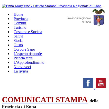
Home
Provincia
Comuni
Turismo
Costume e Societa
Salute
Storia
Gusto
Corpore Sano
L'esperto risponde
Pianeta terra
L'Approfondimento
Nuovi voci
La rivista
COMUNICATI STAMPA
della
Provincia di Enna