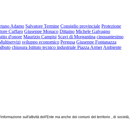
etano Adamo
Salvatore Termine
Consiglio provinciale
Protezione
tore Cuffaro
Giuseppe Monaco
Dittaino
Michele Galvagno
stito d'onore
Maurizio Campisi
Scavi di Morgantina
cinquantesimo
Multiservizi
sviluppo economico
Pergusa
Giuseppe Fontanazza
albuto
chiusura Istituto tecnico industriale Piazza Armer
Ambiente
ormazione sull'attività dell'Ente ma anche dei comuni del territorio , di società,