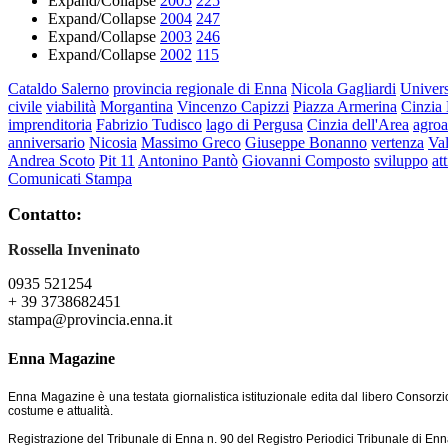
Expand/Collapse
2005
225
Expand/Collapse
2004
247
Expand/Collapse
2003
246
Expand/Collapse
2002
115
Cataldo Salerno
provincia regionale di Enna
Nicola Gagliardi
Univers
civile
viabilità
Morgantina
Vincenzo Capizzi
Piazza Armerina
Cinzia 
imprenditoria
Fabrizio Tudisco
lago di Pergusa
Cinzia dell'Area
agroa
anniversario
Nicosia
Massimo Greco
Giuseppe Bonanno
vertenza
Va
Andrea Scoto
Pit 11
Antonino Pantò
Giovanni Composto
sviluppo
at
Comunicati Stampa
Contatto:
Rossella Inveninato
0935 521254
+ 39 3738682451
stampa@provincia.enna.it
Enna Magazine
Enna Magazine è una testata giornalistica istituzionale edita dal libero Consorzi
costume e attualità.
Registrazione del Tribunale di Enna n. 90 del Registro Periodici Tribunale di Enn