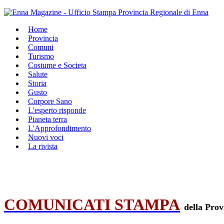
Home
Provincia
Comuni
Turismo
Costume e Societa
Salute
Storia
Gusto
Corpore Sano
L'esperto risponde
Pianeta terra
L'Approfondimento
Nuovi voci
La rivista
COMUNICATI STAMPA
della Prov