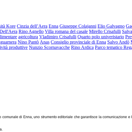
ità Kore
Cinzia dell’Aera
Enna
Giuseppe Colajanni
Elio Galvagno
Ga
Dell'Aera
Rino Agnello
Villa romana del casale
Mirello Crisafulli
Salva
limentare
agricoltura
Vladimiro Crisafulli
Quarto polo univeristario
Pre
lguarnera
Nino Pantò
Anas
Consiglio provinciale di Enna
Salvo Andò
tività produttive
Nunzio Scornavacche
Rino Ardica
Parco tematico Reg
o comunale di Enna, uno strumento editoriale che garantisce la comunicazione e l'inf
a.