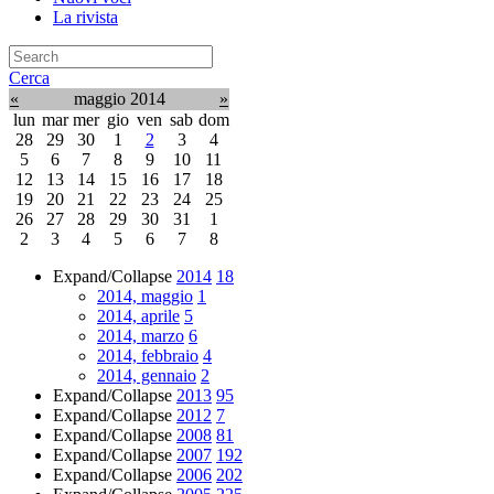
La rivista
Cerca
«
maggio 2014
»
lun
mar
mer
gio
ven
sab
dom
28
29
30
1
2
3
4
5
6
7
8
9
10
11
12
13
14
15
16
17
18
19
20
21
22
23
24
25
26
27
28
29
30
31
1
2
3
4
5
6
7
8
Expand/Collapse
2014
18
2014, maggio
1
2014, aprile
5
2014, marzo
6
2014, febbraio
4
2014, gennaio
2
Expand/Collapse
2013
95
Expand/Collapse
2012
7
Expand/Collapse
2008
81
Expand/Collapse
2007
192
Expand/Collapse
2006
202