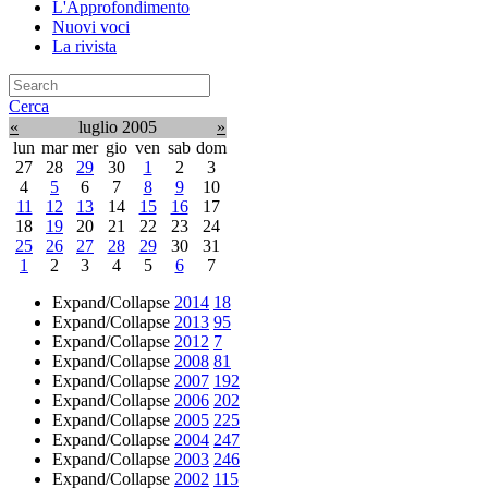
L'Approfondimento
Nuovi voci
La rivista
Cerca
«
luglio 2005
»
lun
mar
mer
gio
ven
sab
dom
27
28
29
30
1
2
3
4
5
6
7
8
9
10
11
12
13
14
15
16
17
18
19
20
21
22
23
24
25
26
27
28
29
30
31
1
2
3
4
5
6
7
Expand/Collapse
2014
18
Expand/Collapse
2013
95
Expand/Collapse
2012
7
Expand/Collapse
2008
81
Expand/Collapse
2007
192
Expand/Collapse
2006
202
Expand/Collapse
2005
225
Expand/Collapse
2004
247
Expand/Collapse
2003
246
Expand/Collapse
2002
115