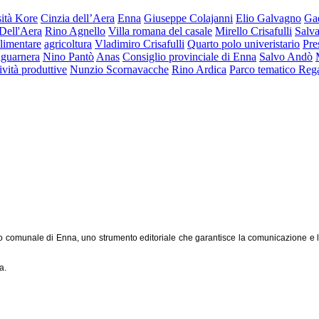
ità Kore
Cinzia dell’Aera
Enna
Giuseppe Colajanni
Elio Galvagno
Ga
Dell'Aera
Rino Agnello
Villa romana del casale
Mirello Crisafulli
Salva
limentare
agricoltura
Vladimiro Crisafulli
Quarto polo univeristario
Pre
lguarnera
Nino Pantò
Anas
Consiglio provinciale di Enna
Salvo Andò
tività produttive
Nunzio Scornavacche
Rino Ardica
Parco tematico Reg
o comunale di Enna, uno strumento editoriale che garantisce la comunicazione e l'inf
a.