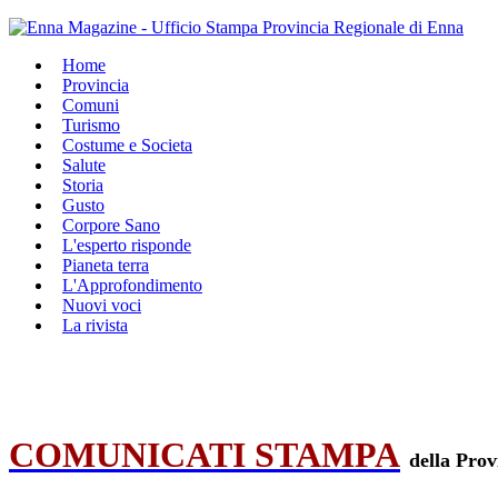
Home
Provincia
Comuni
Turismo
Costume e Societa
Salute
Storia
Gusto
Corpore Sano
L'esperto risponde
Pianeta terra
L'Approfondimento
Nuovi voci
La rivista
COMUNICATI STAMPA
della Prov