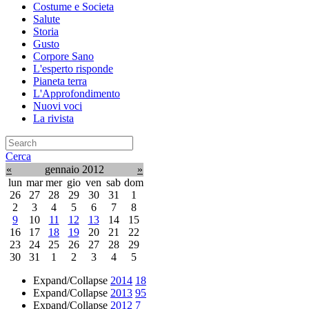
Costume e Societa
Salute
Storia
Gusto
Corpore Sano
L'esperto risponde
Pianeta terra
L'Approfondimento
Nuovi voci
La rivista
Cerca
«
gennaio 2012
»
lun
mar
mer
gio
ven
sab
dom
26
27
28
29
30
31
1
2
3
4
5
6
7
8
9
10
11
12
13
14
15
16
17
18
19
20
21
22
23
24
25
26
27
28
29
30
31
1
2
3
4
5
Expand/Collapse
2014
18
Expand/Collapse
2013
95
Expand/Collapse
2012
7