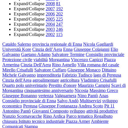
Expand/Collapse
2008
81
Expand/Collapse
2007
192
Expand/Collapse
2006
202
Expand/Collapse
2005
225
Expand/Collapse
2004
247
Expand/Collapse
2003
246
Expand/Collapse
2002
115
Cataldo Salerno
provincia regionale di Enna
Nicola Gagliardi
Università Kore
Cinzia dell’Aera
Enna
Giuseppe Colajanni
Elio
Galvagno
Gaetano Adamo
Salvatore Termine
Consiglio provinciale
Protezione civile
viabilità
Morgantina
Vincenzo Capizzi
Piazza
Armerina
Cinzia Dell'Aera
Rino Agnello
Villa romana del casale
Mirello Crisafulli
Salvatore Cuffaro
Giuseppe Monaco
Dittaino
Michele Galvagno
imprenditoria
Fabrizio Tudisco
lago di Pergusa
Cinzia dell'Area
agroalimentare
agricoltura
Vladimiro Crisafulli
Quarto polo univeristario
Prestito d'onore
Maurizio Campisi
Scavi di
Morgantina
cinquantesimo anniversario
Nicosia
Massimo Greco
Giuseppe Bonanno
vertenza
Valguarnera
Nino Pantò
Anas
Consiglio provinciale di Enna
Salvo Andò
Multiservizi
sviluppo
economico
Pergusa
Giuseppe Fontanazza
Andrea Scoto
Pit 11
Antonino Pantò
Giovanni Composto
sviluppo
attività produttive
Nunzio Scornavacche
Rino Ardica
Parco tematico Regalbuto
chiusura Istituto tecnico industriale Piazza Armer
Ambiente
Comunicati Stampa