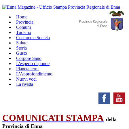
Home
Provincia
Comuni
Turismo
Costume e Societa
Salute
Storia
Gusto
Corpore Sano
L'esperto risponde
Pianeta terra
L'Approfondimento
Nuovi voci
La rivista
COMUNICATI STAMPA
della
Provincia di Enna