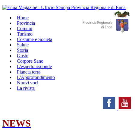
Home
Provincia
Comuni
Turismo
Costume e Societa
Salute
Storia
Gusto
Corpore Sano
L'esperto risponde
Pianeta terra
L'Approfondimento
Nuovi voci
La rivista
NEWS