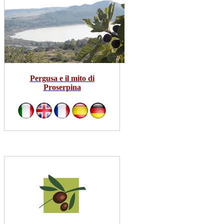
Pergusa e il mito di
Proserpina