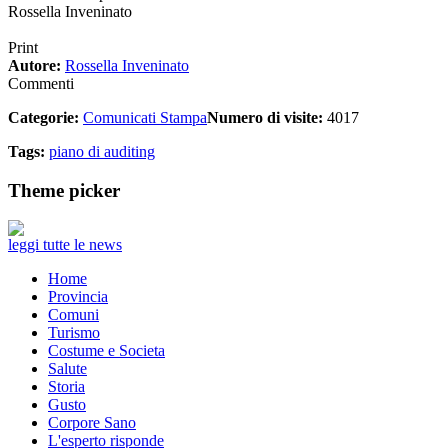
Rossella Inveninato
Print
Autore:
Rossella Inveninato
Commenti
Categorie:
Comunicati Stampa
Numero di visite:
4017
Tags:
piano di auditing
Theme picker
leggi tutte le news
Home
Provincia
Comuni
Turismo
Costume e Societa
Salute
Storia
Gusto
Corpore Sano
L'esperto risponde