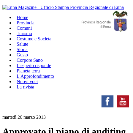
Home
Provincia
Comuni
Turismo
Costume e Societa
Salute
Storia
Gusto
Corpore Sano
L'esperto risponde
Pianeta terra
L'Approfondimento
Nuovi voci
La rivista
martedì 26 marzo 2013
Approvato il piano di auditing