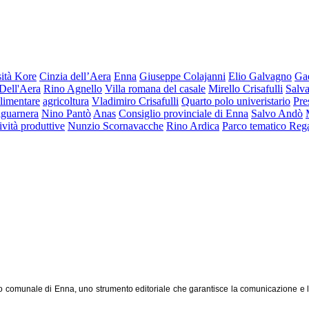
ità Kore
Cinzia dell’Aera
Enna
Giuseppe Colajanni
Elio Galvagno
Ga
Dell'Aera
Rino Agnello
Villa romana del casale
Mirello Crisafulli
Salva
limentare
agricoltura
Vladimiro Crisafulli
Quarto polo univeristario
Pre
lguarnera
Nino Pantò
Anas
Consiglio provinciale di Enna
Salvo Andò
tività produttive
Nunzio Scornavacche
Rino Ardica
Parco tematico Reg
o comunale di Enna, uno strumento editoriale che garantisce la comunicazione e l'inf