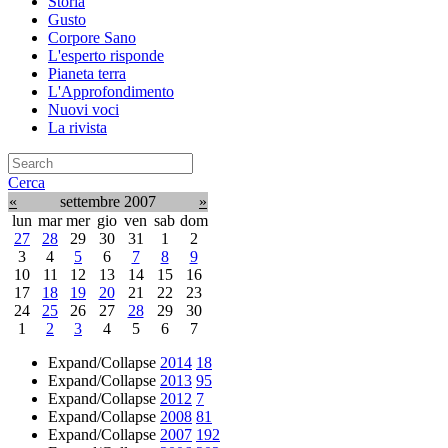
Storia
Gusto
Corpore Sano
L'esperto risponde
Pianeta terra
L'Approfondimento
Nuovi voci
La rivista
Cerca
«
settembre 2007
»
lun
mar
mer
gio
ven
sab
dom
27
28
29
30
31
1
2
3
4
5
6
7
8
9
10
11
12
13
14
15
16
17
18
19
20
21
22
23
24
25
26
27
28
29
30
1
2
3
4
5
6
7
Expand/Collapse
2014
18
Expand/Collapse
2013
95
Expand/Collapse
2012
7
Expand/Collapse
2008
81
Expand/Collapse
2007
192