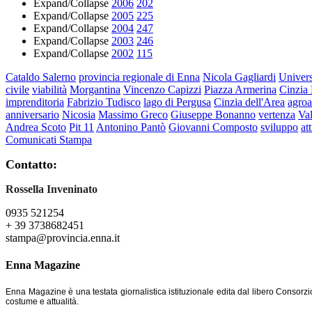
Expand/Collapse
2006
202
Expand/Collapse
2005
225
Expand/Collapse
2004
247
Expand/Collapse
2003
246
Expand/Collapse
2002
115
Cataldo Salerno
provincia regionale di Enna
Nicola Gagliardi
Univers
civile
viabilità
Morgantina
Vincenzo Capizzi
Piazza Armerina
Cinzia 
imprenditoria
Fabrizio Tudisco
lago di Pergusa
Cinzia dell'Area
agroa
anniversario
Nicosia
Massimo Greco
Giuseppe Bonanno
vertenza
Va
Andrea Scoto
Pit 11
Antonino Pantò
Giovanni Composto
sviluppo
at
Comunicati Stampa
Contatto:
Rossella Inveninato
0935 521254
+ 39 3738682451
stampa@provincia.enna.it
Enna Magazine
Enna Magazine è una testata giornalistica istituzionale edita dal libero Consorzi
costume e attualità.