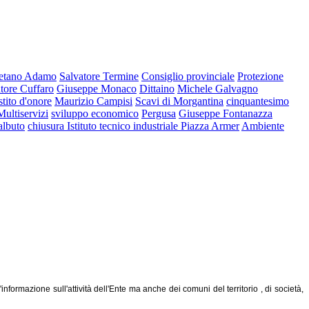
etano Adamo
Salvatore Termine
Consiglio provinciale
Protezione
tore Cuffaro
Giuseppe Monaco
Dittaino
Michele Galvagno
stito d'onore
Maurizio Campisi
Scavi di Morgantina
cinquantesimo
Multiservizi
sviluppo economico
Pergusa
Giuseppe Fontanazza
albuto
chiusura Istituto tecnico industriale Piazza Armer
Ambiente
ormazione sull'attività dell'Ente ma anche dei comuni del territorio , di società,