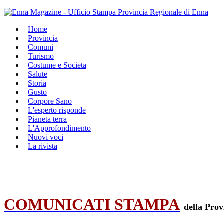
Home
Provincia
Comuni
Turismo
Costume e Societa
Salute
Storia
Gusto
Corpore Sano
L'esperto risponde
Pianeta terra
L'Approfondimento
Nuovi voci
La rivista
COMUNICATI STAMPA
della Prov