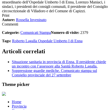
straordinario dell’Ospedale Umberto I di Enna, Lorenzo Maniaci, i
sindaci, i presidenti dei consigli comunali, il presidente del Consiglio
circoscrizionale di Villadoro e del Comune di Capizzi.
Print
Autore:
Rossella Inveninato
Commenti
Categorie:
Comunicati Stampa
Numero di visite:
2379
Tags:
Roberto Lagalla
Ospedale Umberto I di Enna
Articoli correlati
Situazione sanitaria in provincia di Enna. Il presidente chiede
un incontro con l’assessore alla Sanità Roberto Lagalla.
Soppressione guardie mediche. Comunicato stampa sul
Consiglio provinciale del 27 settembre
Theme picker
Home
Provincia