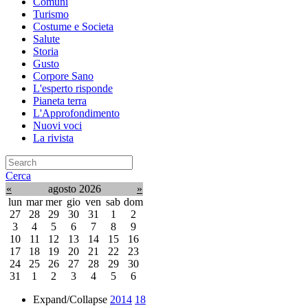
Comuni
Turismo
Costume e Societa
Salute
Storia
Gusto
Corpore Sano
L'esperto risponde
Pianeta terra
L'Approfondimento
Nuovi voci
La rivista
Cerca
«
agosto 2026
»
lun
mar
mer
gio
ven
sab
dom
27
28
29
30
31
1
2
3
4
5
6
7
8
9
10
11
12
13
14
15
16
17
18
19
20
21
22
23
24
25
26
27
28
29
30
31
1
2
3
4
5
6
Expand/Collapse
2014
18