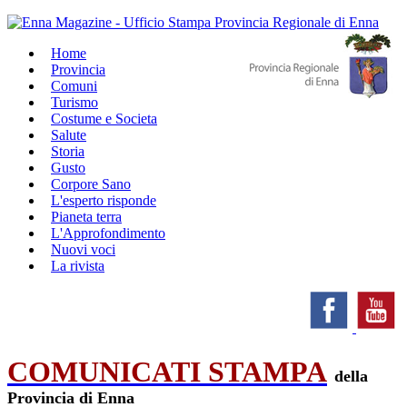
Home
Provincia
Comuni
Turismo
Costume e Societa
Salute
Storia
Gusto
Corpore Sano
L'esperto risponde
Pianeta terra
L'Approfondimento
Nuovi voci
La rivista
COMUNICATI STAMPA
della
Provincia di Enna