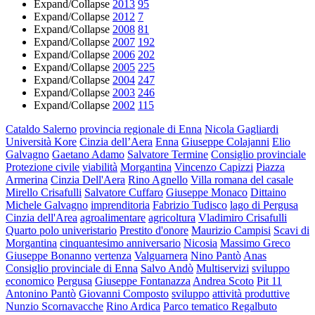
Expand/Collapse
2013
95
Expand/Collapse
2012
7
Expand/Collapse
2008
81
Expand/Collapse
2007
192
Expand/Collapse
2006
202
Expand/Collapse
2005
225
Expand/Collapse
2004
247
Expand/Collapse
2003
246
Expand/Collapse
2002
115
Cataldo Salerno
provincia regionale di Enna
Nicola Gagliardi
Università Kore
Cinzia dell’Aera
Enna
Giuseppe Colajanni
Elio
Galvagno
Gaetano Adamo
Salvatore Termine
Consiglio provinciale
Protezione civile
viabilità
Morgantina
Vincenzo Capizzi
Piazza
Armerina
Cinzia Dell'Aera
Rino Agnello
Villa romana del casale
Mirello Crisafulli
Salvatore Cuffaro
Giuseppe Monaco
Dittaino
Michele Galvagno
imprenditoria
Fabrizio Tudisco
lago di Pergusa
Cinzia dell'Area
agroalimentare
agricoltura
Vladimiro Crisafulli
Quarto polo univeristario
Prestito d'onore
Maurizio Campisi
Scavi di
Morgantina
cinquantesimo anniversario
Nicosia
Massimo Greco
Giuseppe Bonanno
vertenza
Valguarnera
Nino Pantò
Anas
Consiglio provinciale di Enna
Salvo Andò
Multiservizi
sviluppo
economico
Pergusa
Giuseppe Fontanazza
Andrea Scoto
Pit 11
Antonino Pantò
Giovanni Composto
sviluppo
attività produttive
Nunzio Scornavacche
Rino Ardica
Parco tematico Regalbuto