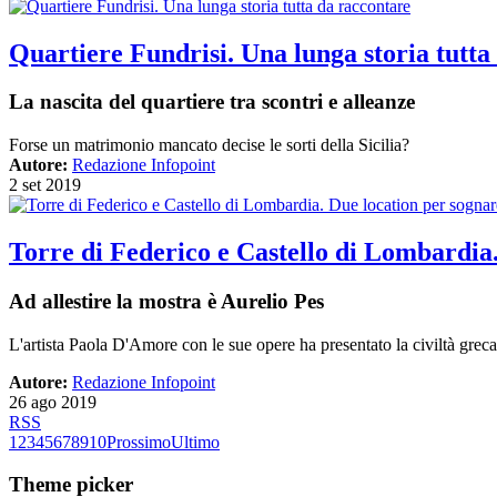
Quartiere Fundrisi. Una lunga storia tutta
La nascita del quartiere tra scontri e alleanze
Forse un matrimonio mancato decise le sorti della Sicilia?
Autore:
Redazione Infopoint
2 set 2019
Torre di Federico e Castello di Lombardia.
Ad allestire la mostra è Aurelio Pes
L'artista Paola D'Amore con le sue opere ha presentato la civiltà greca
Autore:
Redazione Infopoint
26 ago 2019
RSS
1
2
3
4
5
6
7
8
9
10
Prossimo
Ultimo
Theme picker