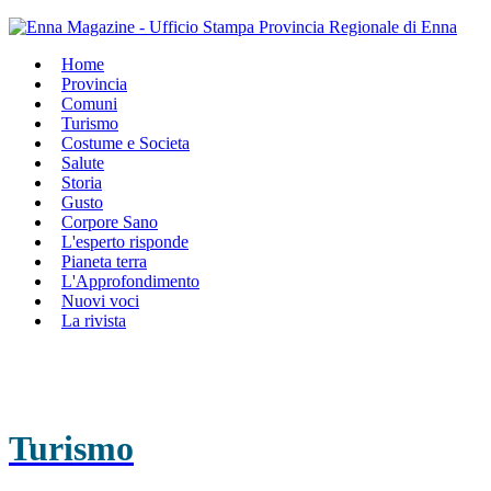
Home
Provincia
Comuni
Turismo
Costume e Societa
Salute
Storia
Gusto
Corpore Sano
L'esperto risponde
Pianeta terra
L'Approfondimento
Nuovi voci
La rivista
Turismo