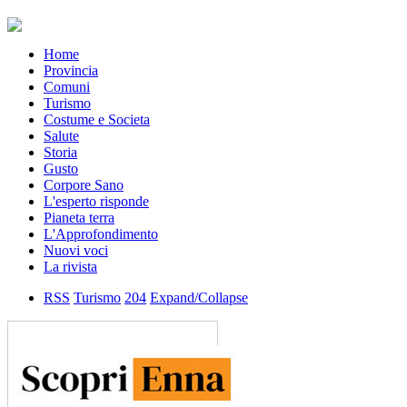
Home
Provincia
Comuni
Turismo
Costume e Societa
Salute
Storia
Gusto
Corpore Sano
L'esperto risponde
Pianeta terra
L'Approfondimento
Nuovi voci
La rivista
RSS
Turismo
204
Expand/Collapse