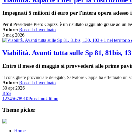
Impegnati 5 milioni di euro per l'intera opera adesso 
Per il Presidente Piero Capizzi è un risultato raggiunto grazie ad un lav
Autore:
Rossella Inveninato
3 mag 2026
Viabilità. Avanti tutta sulle Sp 81, 81bis, 1
Entro il mese di maggio si provvederà alle prime pav
il consigliere provinciale delegato, Salvatore Cappa ha effettuato un s
Autore:
Rossella Inveninato
30 apr 2026
RSS
1
2
3
4
5
6
7
8
9
10
Prossimo
Ultimo
Theme picker
Home