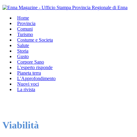
Home
Provincia
Comuni
Turismo
Costume e Societa
Salute
Storia
Gusto
Corpore Sano
L'esperto risponde
Pianeta terra
L'Approfondimento
Nuovi voci
La rivista
Viabilità