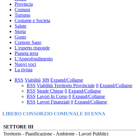
Provincia
Comuni
Turismo
Costume e Societa
Salute
Storia
Gusto
Corpore Sano
L'esperto risponde
Pianeta terra
L'Approfondimento
Nuovi voci
La rivista
RSS
Viabilità
309
Expand/Collapse
RSS
Viabilità Territorio Provinciale
0
Expand/Collapse
RSS
Strade Chiuse
0
Expand/Collapse
RSS
Lavori In Corso
0
Expand/Collapse
RSS
Lavori Finanziati
0
Expand/Collapse
LIBERO CONSORZIO COMUNALE DI ENNA
SETTORE III
Territorio - Pianificazione - Ambiente - Lavori Pubblici