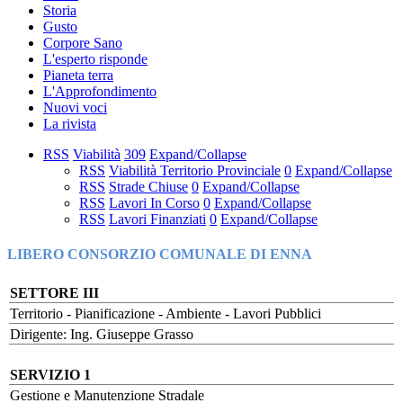
Storia
Gusto
Corpore Sano
L'esperto risponde
Pianeta terra
L'Approfondimento
Nuovi voci
La rivista
RSS
Viabilità
309
Expand/Collapse
RSS
Viabilità Territorio Provinciale
0
Expand/Collapse
RSS
Strade Chiuse
0
Expand/Collapse
RSS
Lavori In Corso
0
Expand/Collapse
RSS
Lavori Finanziati
0
Expand/Collapse
LIBERO CONSORZIO COMUNALE DI ENNA
SETTORE III
Territorio - Pianificazione - Ambiente - Lavori Pubblici
Dirigente: Ing. Giuseppe Grasso
SERVIZIO 1
Gestione e Manutenzione Stradale