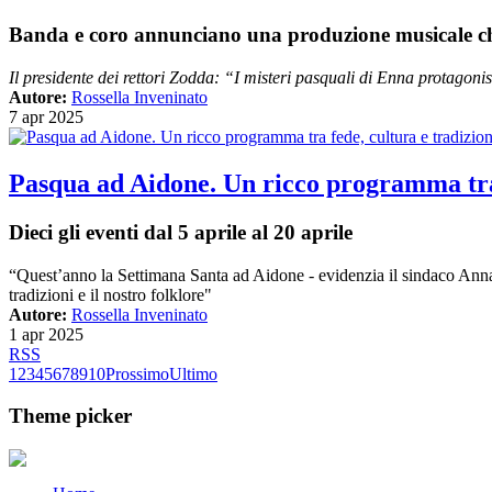
Banda e coro annunciano una produzione musicale che
Il presidente dei rettori Zodda: “I misteri pasquali di Enna protagoni
Autore:
Rossella Inveninato
7 apr 2025
Pasqua ad Aidone. Un ricco programma tra 
Dieci gli eventi dal 5 aprile al 20 aprile
“Quest’anno la Settimana Santa ad Aidone - evidenzia il sindaco Anna Ma
tradizioni e il nostro folklore"
Autore:
Rossella Inveninato
1 apr 2025
RSS
1
2
3
4
5
6
7
8
9
10
Prossimo
Ultimo
Theme picker