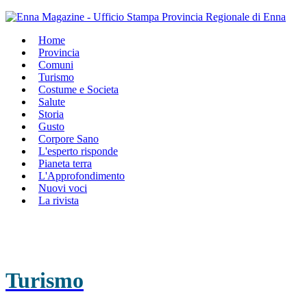
Home
Provincia
Comuni
Turismo
Costume e Societa
Salute
Storia
Gusto
Corpore Sano
L'esperto risponde
Pianeta terra
L'Approfondimento
Nuovi voci
La rivista
Turismo