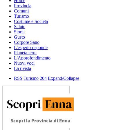
Home
Provincia
Comuni
Turismo
Costume e Societa
Salute
Storia
Gusto
Corpore Sano
L'esperto risponde
Pianeta terra
L'Approfondimento
Nuovi voci
La rivista
RSS
Turismo
204
Expand/Collapse