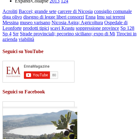
Expand/Collapse
2013
124
Acroliti
Baccei; grande sete
carcere di Nicosia
consiglio comunale
diga olivo
disegno di legge liberi consorzi
Enna
Imu sui terreni
Messina
museo varisano
Nicosia Agira; Agricoltura
Ospedale di
Leonforte
prodotti tipici
scavi Krastu
soppressione province
Sp 128
Sp 4
Srr
Strade provinciali; pecorino siciliano; expo di Mi
Tirocini in
azienda
viabilità
Seguici su YouTube
Seguici su Facebook