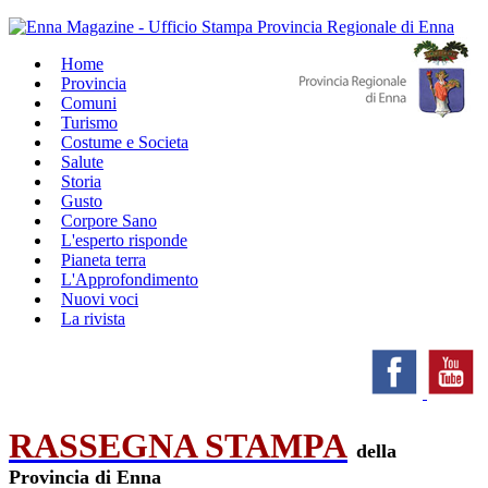
Home
Provincia
Comuni
Turismo
Costume e Societa
Salute
Storia
Gusto
Corpore Sano
L'esperto risponde
Pianeta terra
L'Approfondimento
Nuovi voci
La rivista
RASSEGNA STAMPA
della
Provincia di Enna