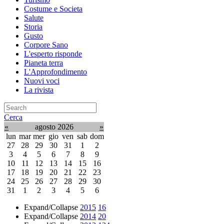
Costume e Societa
Salute
Storia
Gusto
Corpore Sano
L'esperto risponde
Pianeta terra
L'Approfondimento
Nuovi voci
La rivista
Cerca
«
agosto 2026
»
lun
mar
mer
gio
ven
sab
dom
27
28
29
30
31
1
2
3
4
5
6
7
8
9
10
11
12
13
14
15
16
17
18
19
20
21
22
23
24
25
26
27
28
29
30
31
1
2
3
4
5
6
Expand/Collapse
2015
16
Expand/Collapse
2014
20