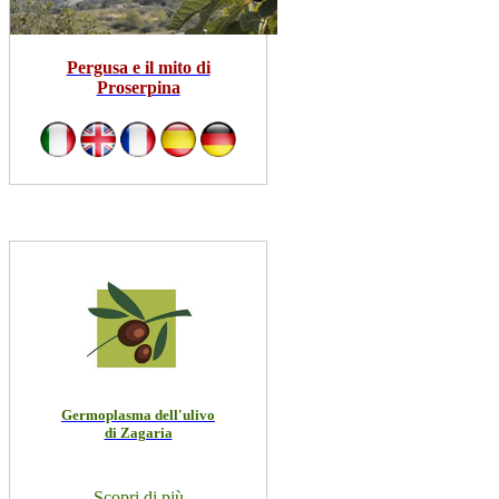
Pergusa e il mito di
Proserpina
Germoplasma dell'ulivo
di Zagaria
Scopri di più