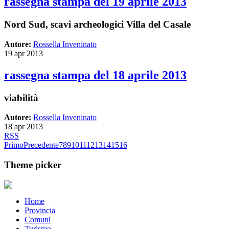
rassegna stampa del 19 aprile 2013
Nord Sud, scavi archeologici Villa del Casale
Autore:
Rossella Inveninato
19 apr 2013
rassegna stampa del 18 aprile 2013
viabilità
Autore:
Rossella Inveninato
18 apr 2013
RSS
Primo
Precedente
7
8
9
10
11
12
13
14
15
16
Theme picker
Home
Provincia
Comuni
Turismo