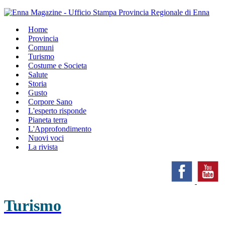
Home
Provincia
Comuni
Turismo
Costume e Societa
Salute
Storia
Gusto
Corpore Sano
L'esperto risponde
Pianeta terra
L'Approfondimento
Nuovi voci
La rivista
Turismo