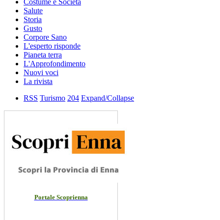
Costume e Societa
Salute
Storia
Gusto
Corpore Sano
L'esperto risponde
Pianeta terra
L'Approfondimento
Nuovi voci
La rivista
RSS
Turismo
204
Expand/Collapse
Portale Scoprienna