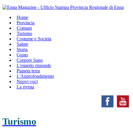
Home
Provincia
Comuni
Turismo
Costume e Societa
Salute
Storia
Gusto
Corpore Sano
L'esperto risponde
Pianeta terra
L'Approfondimento
Nuovi voci
La rivista
Turismo