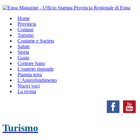
Home
Provincia
Comuni
Turismo
Costume e Societa
Salute
Storia
Gusto
Corpore Sano
L'esperto risponde
Pianeta terra
L'Approfondimento
Nuovi voci
La rivista
Turismo