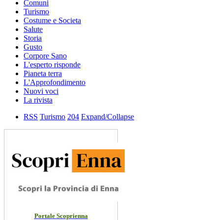
Comuni
Turismo
Costume e Societa
Salute
Storia
Gusto
Corpore Sano
L'esperto risponde
Pianeta terra
L'Approfondimento
Nuovi voci
La rivista
RSS
Turismo
204
Expand/Collapse
Portale Scoprienna