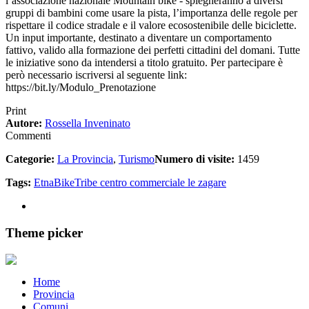
l’associazione nazionale Mountain bike - spiegheranno a diversi
gruppi di bambini come usare la pista, l’importanza delle regole per
rispettare il codice stradale e il valore ecosostenibile delle biciclette.
Un input importante, destinato a diventare un comportamento
fattivo, valido alla formazione dei perfetti cittadini del domani. Tutte
le iniziative sono da intendersi a titolo gratuito. Per partecipare è
però necessario iscriversi al seguente link:
https://bit.ly/Modulo_Prenotazione
Print
Autore:
Rossella Inveninato
Commenti
Categorie:
La Provincia
,
Turismo
Numero di visite:
1459
Tags:
EtnaBikeTribe
centro commerciale le zagare
Theme picker
Home
Provincia
Comuni