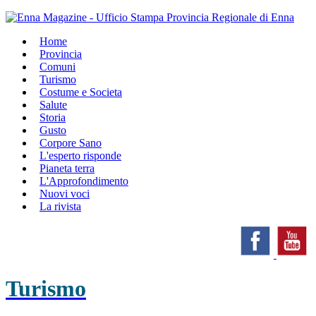
Home
Provincia
Comuni
Turismo
Costume e Societa
Salute
Storia
Gusto
Corpore Sano
L'esperto risponde
Pianeta terra
L'Approfondimento
Nuovi voci
La rivista
Turismo