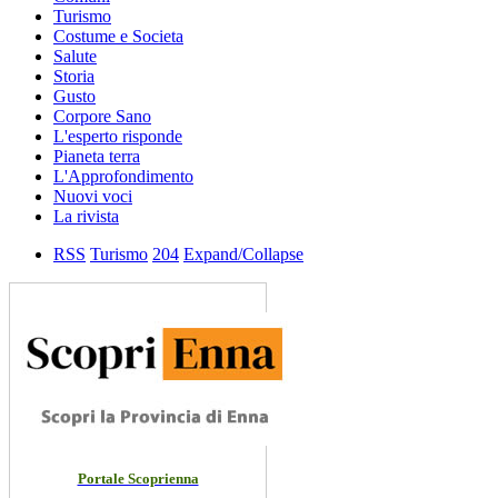
Turismo
Costume e Societa
Salute
Storia
Gusto
Corpore Sano
L'esperto risponde
Pianeta terra
L'Approfondimento
Nuovi voci
La rivista
RSS
Turismo
204
Expand/Collapse
Portale Scoprienna