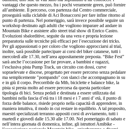
vantaggi che questo mezzo, fra i pochi veramente green, può fornire
all’ambiente. Il percorso, con partenza dal Centro commerciale,
proseguirà sulla ciclabile di Aci Bonaccorsi per fare infine ritorno al
punto di partenza. Nel pomeriggio, sarà invece possibile seguire un
workshop destinato agli adulti che vogliono imparare ad andare in
Mountain Bike e assistere allo street trial show di Enrico Castro.
Evoluzioni sbalorditive, seguite da una vera e propria lezione
preparatoria sulle tecniche più efficaci per l’esecuzione dei tricks.
Per gli appassionati o per coloro che vogliono approcciarsi al trial,
inoltre, sarà possibile partecipare ai corsi del biker catanese, tutti i
mercoledì alle 17.30, nell’area appositamente preposta. “Bike Fest”
sarà anche l’occasione per far provare, a bambini e ragazzi,
l’esclusiva pista Pump Track, un circuito con dossi, curve
sopraelevate e discese, progettato per essere percorso senza pedalare
ma semplicemente "pompando" con slanci che accompagnano in su
e in giù il corpo. Percorribile da Mtb, biciclette e balance bike, la
pista si presta molto ad essere percorsa da questa particolare
tipologia di bici. Senza pedali e destinata a essere utilizzata dai
bambini nella fascia d’età tra i 18 mesi e i 7 anni d’ età, il punto di
forza delle balance, risiede proprio nella capacità di apprendere, in
maniera intuitiva, il modo in cui restare in equilibrio. A tal proposito,
maestri specializzati terranno appositi corsi di avviamento, tutti i
martedì e giovedì dalle 15.30 alle 17.00. Nel pomeriggio di sabato e
nell’intera giornata di domenica, infine, gli istruttori Amibike -