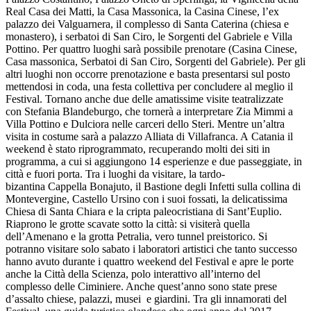
Real Casa dei Matti, la Casa Massonica, la Casina Cinese, l’ex
palazzo dei Valguarnera, il complesso di Santa Caterina (chiesa e
monastero), i serbatoi di San Ciro, le Sorgenti del Gabriele e Villa
Pottino. Per quattro luoghi sarà possibile prenotare (Casina Cinese,
Casa massonica, Serbatoi di San Ciro, Sorgenti del Gabriele). Per gli
altri luoghi non occorre prenotazione e basta presentarsi sul posto
mettendosi in coda, una festa collettiva per concludere al meglio il
Festival. Tornano anche due delle amatissime visite teatralizzate
con Stefania Blandeburgo, che tornerà a interpretare Zia Mimmi a
Villa Pottino e Dulciora nelle carceri dello Steri. Mentre un’altra
visita in costume sarà a palazzo Alliata di Villafranca. A Catania il
weekend è stato riprogrammato, recuperando molti dei siti in
programma, a cui si aggiungono 14 esperienze e due passeggiate, in
città e fuori porta. Tra i luoghi da visitare, la tardo-
bizantina Cappella Bonajuto, il Bastione degli Infetti sulla collina di
Montevergine, Castello Ursino con i suoi fossati, la delicatissima
Chiesa di Santa Chiara e la cripta paleocristiana di Sant’Euplio.
Riaprono le grotte scavate sotto la città: si visiterà quella
dell’Amenano e la grotta Petralia, vero tunnel preistorico. Si
potranno visitare solo sabato i laboratori artistici che tanto successo
hanno avuto durante i quattro weekend del Festival e apre le porte
anche la Città della Scienza, polo interattivo all’interno del
complesso delle Ciminiere. Anche quest’anno sono state prese
d’assalto chiese, palazzi, musei e giardini. Tra gli innamorati del