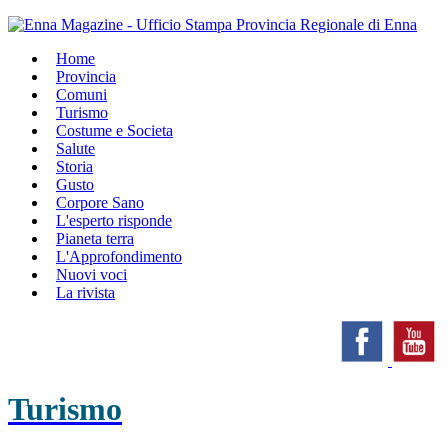
Home
Provincia
Comuni
Turismo
Costume e Societa
Salute
Storia
Gusto
Corpore Sano
L'esperto risponde
Pianeta terra
L'Approfondimento
Nuovi voci
La rivista
Turismo