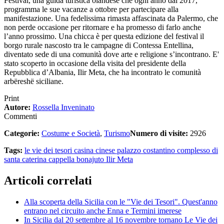
Festival, una guida turistica olandese che ogni anno dal 2017,
programma le sue vacanze a ottobre per partecipare alla
manifestazione. Una fedelissima rimasta affascinata da Palermo, che
non perde occasione per ritornare e ha promesso di farlo anche
l’anno prossimo. Una chicca è per questa edizione del festival il
borgo rurale nascosto tra le campagne di Contessa Entellina,
diventato sede di una comunità dove arte e religione s’incontrano. E'
stato scoperto in occasione della visita del presidente della
Repubblica d’Albania, Ilir Meta, che ha incontrato le comunità
arbëreshë siciliane.
Print
Autore:
Rossella Inveninato
Commenti
Categorie:
Costume e Società
,
Turismo
Numero di visite:
2926
Tags:
le vie dei tesori
casina cinese
palazzo costantino
complesso di
santa caterina
cappella bonajuto
Ilir Meta
Articoli correlati
Alla scoperta della Sicilia con le "Vie dei Tesori". Quest'anno
entrano nel circuito anche Enna e Termini imerese
In Sicilia dal 20 settembre al 16 novembre tornano Le Vie dei