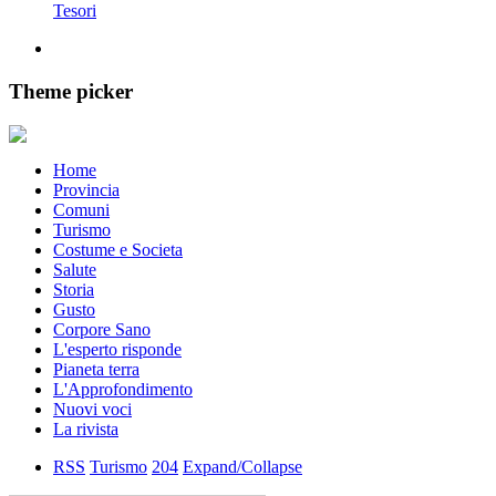
Tesori
Theme picker
Home
Provincia
Comuni
Turismo
Costume e Societa
Salute
Storia
Gusto
Corpore Sano
L'esperto risponde
Pianeta terra
L'Approfondimento
Nuovi voci
La rivista
RSS
Turismo
204
Expand/Collapse