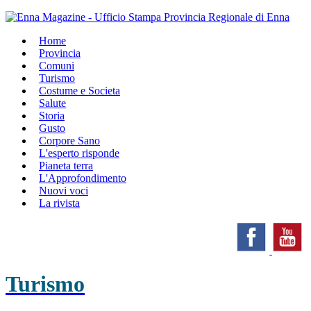
Home
Provincia
Comuni
Turismo
Costume e Societa
Salute
Storia
Gusto
Corpore Sano
L'esperto risponde
Pianeta terra
L'Approfondimento
Nuovi voci
La rivista
Turismo