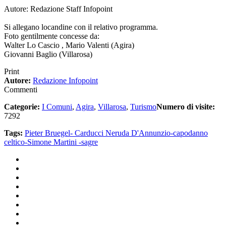
Autore: Redazione Staff Infopoint
Si allegano locandine con il relativo programma.
Foto gentilmente concesse da:
Walter Lo Cascio , Mario Valenti (Agira)
Giovanni Baglio (Villarosa)
Print
Autore:
Redazione Infopoint
Commenti
Categorie:
I Comuni
,
Agira
,
Villarosa
,
Turismo
Numero di visite:
7292
Tags:
Pieter Bruegel- Carducci
Neruda
D'Annunzio-capodanno
celtico-Simone Martini -sagre