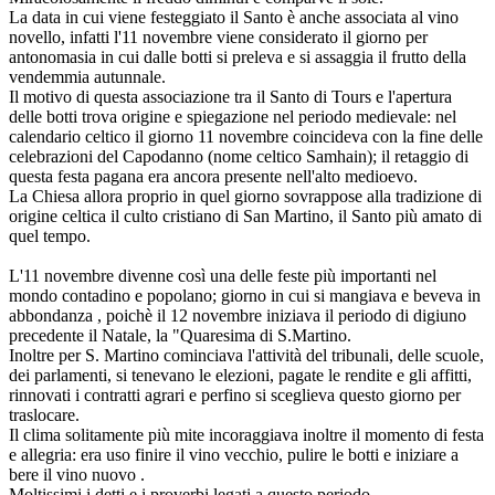
La data in cui viene festeggiato il Santo è anche associata al vino
novello, infatti l'11 novembre viene considerato il giorno per
antonomasia in cui dalle botti si preleva e si assaggia il frutto della
vendemmia autunnale.
Il motivo di questa associazione tra il Santo di Tours e l'apertura
delle botti trova origine e spiegazione nel periodo medievale: nel
calendario celtico il giorno 11 novembre coincideva con la fine delle
celebrazioni del Capodanno (nome celtico Samhain); il retaggio di
questa festa pagana era ancora presente nell'alto medioevo.
La Chiesa allora proprio in quel giorno sovrappose alla tradizione di
origine celtica il culto cristiano di San Martino, il Santo più amato di
quel tempo.
L'11 novembre divenne così una delle feste più importanti nel
mondo contadino e popolano; giorno in cui si mangiava e beveva in
abbondanza , poichè il 12 novembre iniziava il periodo di digiuno
precedente il Natale, la "Quaresima di S.Martino.
Inoltre per S. Martino cominciava l'attività del tribunali, delle scuole,
dei parlamenti, si tenevano le elezioni, pagate le rendite e gli affitti,
rinnovati i contratti agrari e perfino si sceglieva questo giorno per
traslocare.
Il clima solitamente più mite incoraggiava inoltre il momento di festa
e allegria: era uso finire il vino vecchio, pulire le botti e iniziare a
bere il vino nuovo .
Moltissimi i detti e i proverbi legati a questo periodo