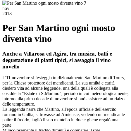
7
nov
2018
Per San Martino ogni mosto
diventa vino
Anche a Villarosa ed Agira, tra musica, balli e
degustazione di piatti tipici, si assaggia il vino
novello
L'11 novembre si festeggia tradizionalmente San Martino di Tours,
per la Chiesa protettore dei mendicanti. La sua umiltà e carità
diedero vita ad alcune leggende, una della quali è collegata alla
cosiddetta "Estate di S.Martino", periodo in cui meteorologicamente,
intorno alla prima decade di novembre si può assistere ad un rialzo
delle temperature.
La leggenda narra che Martino, all'epoca ufficiale dell'esercito
romano in Gallia, si trovasse ad Amiens e, vedendo un mendicante
patire il freddo, tagliò il suo mantello in due e gliene regalò una
parte.
Miracolosamente il freddo diminuì e comparve il sole.