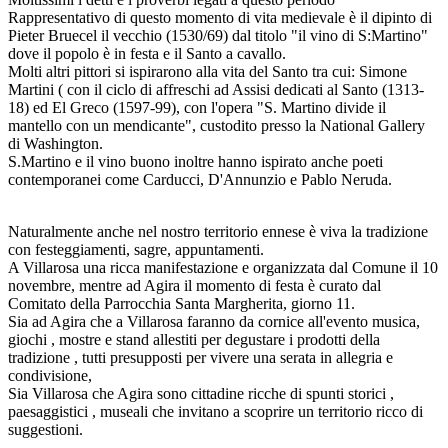
Rappresentativo di questo momento di vita medievale è il dipinto di
Pieter Bruecel il vecchio (1530/69) dal titolo "il vino di S:Martino"
dove il popolo è in festa e il Santo a cavallo.
Molti altri pittori si ispirarono alla vita del Santo tra cui: Simone
Martini ( con il ciclo di affreschi ad Assisi dedicati al Santo (1313-
18) ed El Greco (1597-99), con l'opera "S. Martino divide il
mantello con un mendicante", custodito presso la National Gallery
di Washington.
S.Martino e il vino buono inoltre hanno ispirato anche poeti
contemporanei come Carducci, D'Annunzio e Pablo Neruda.
Naturalmente anche nel nostro territorio ennese è viva la tradizione
con festeggiamenti, sagre, appuntamenti.
A Villarosa una ricca manifestazione e organizzata dal Comune il 10
novembre, mentre ad Agira il momento di festa è curato dal
Comitato della Parrocchia Santa Margherita, giorno 11.
Sia ad Agira che a Villarosa faranno da cornice all'evento musica,
giochi , mostre e stand allestiti per degustare i prodotti della
tradizione , tutti presupposti per vivere una serata in allegria e
condivisione,
Sia Villarosa che Agira sono cittadine ricche di spunti storici ,
paesaggistici , museali che invitano a scoprire un territorio ricco di
suggestioni.