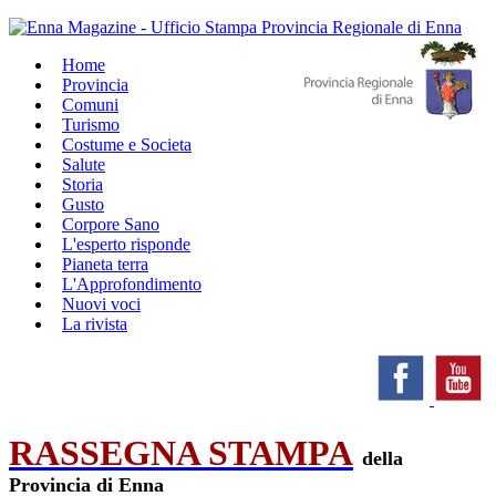
Home
Provincia
Comuni
Turismo
Costume e Societa
Salute
Storia
Gusto
Corpore Sano
L'esperto risponde
Pianeta terra
L'Approfondimento
Nuovi voci
La rivista
RASSEGNA STAMPA
della
Provincia di Enna