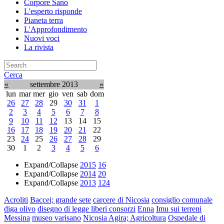
Corpore Sano
L'esperto risponde
Pianeta terra
L'Approfondimento
Nuovi voci
La rivista
Cerca
«
settembre 2013
»
lun
mar
mer
gio
ven
sab
dom
26
27
28
29
30
31
1
2
3
4
5
6
7
8
9
10
11
12
13
14
15
16
17
18
19
20
21
22
23
24
25
26
27
28
29
30
1
2
3
4
5
6
Expand/Collapse
2015
16
Expand/Collapse
2014
20
Expand/Collapse
2013
124
Acroliti
Baccei; grande sete
carcere di Nicosia
consiglio comunale
diga olivo
disegno di legge liberi consorzi
Enna
Imu sui terreni
Messina
museo varisano
Nicosia Agira; Agricoltura
Ospedale di