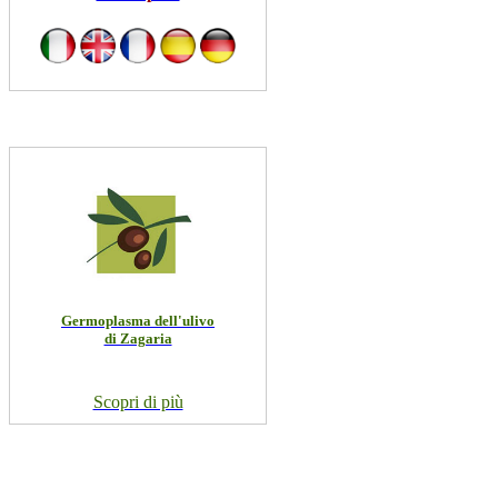
Germoplasma dell'ulivo
di Zagaria
Scopri di più