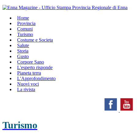
Home
Provincia
Comuni
Turismo
Costume e Societa
Salute
Storia
Gusto
Corpore Sano
L'esperto risponde
Pianeta terra
L'Approfondimento
Nuovi voci
La rivista
Turismo