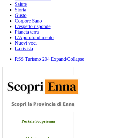
Salute
Storia
Gusto
Corpore Sano
L'esperto risponde
Pianeta terra
L'Approfondimento
Nuovi voci
La rivista
RSS
Turismo
204
Expand/Collapse
Portale Scoprienna