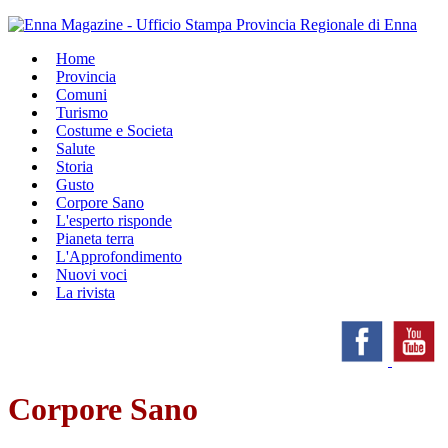
Home
Provincia
Comuni
Turismo
Costume e Societa
Salute
Storia
Gusto
Corpore Sano
L'esperto risponde
Pianeta terra
L'Approfondimento
Nuovi voci
La rivista
Corpore Sano