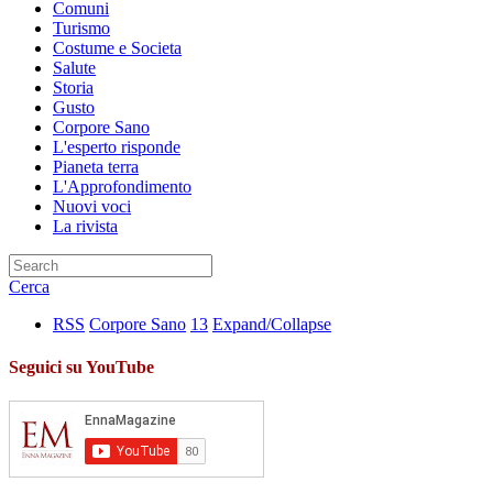
Comuni
Turismo
Costume e Societa
Salute
Storia
Gusto
Corpore Sano
L'esperto risponde
Pianeta terra
L'Approfondimento
Nuovi voci
La rivista
Cerca
RSS
Corpore Sano
13
Expand/Collapse
Seguici su YouTube