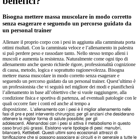
benefici?
Bisogna mettere massa muscolare in modo corretto
senza esagerare e seguendo un percorso guidato da
un personal trainer
Allenare il proprio corpo con i pesi in aggiunta alla camminata porta
ottimi risultati. Con la camminata veloce e l’allenamento in palestra
si può perdere peso e rassodare tanto. Nello stesso tempo alleni i
muscoli e aumenta la resistenza. Naturalmente come ogni tipo di
allenamento anche questo richiede rigore, professionalità cognizione
di causa, metodo, logica e soprattutto ragionevolezza. Bisogna
mettere massa muscolare in modo corretto senza esagerare e
seguendo un percorso guidato da un personal trainer. Quest’ultimo è
un professionista che vi seguirà nel migliore dei modi e pianificherà
l’allenamento in base all’obiettivo che si vuole raggiungere, alla
condizione fisica e sportiva di partenza, ad eventuali patologie con le
quali occorre fare i conti ed anche al tempo a
disposizione.
L’allenamento con i pesi è il miglior allenamento nelle
fasi di pre e post intervento chirurgico; per gli anziani che desiderano
ottenere la miglior forma di salute possibile; per gli
adolescenti.
Allenandosi con i pesi si attiva il metabolismo in questo
caso bruci più grassi.
Esistono varie tipologie di pesi: manubri,
bilancerò, Kettlebell.
Questi ultimi sono eccezionali attrezzi di
tonificazione che si possono associare ai circuiti e in generale a tutte le