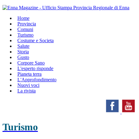
Home
Provincia
Comuni
Turismo
Costume e Societa
Salute
Storia
Gusto
Corpore Sano
L'esperto risponde
Pianeta terra
L'Approfondimento
Nuovi voci
La rivista
Turismo