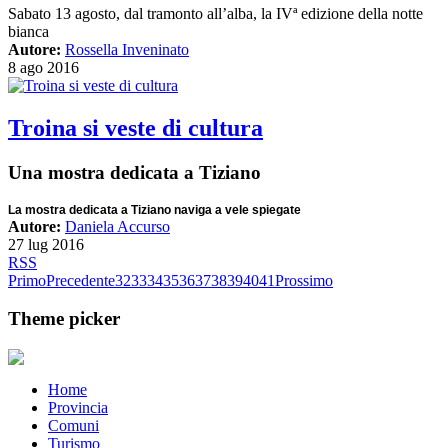
Sabato 13 agosto, dal tramonto all’alba, la IVª edizione della notte
bianca
Autore:
Rossella Inveninato
8 ago 2016
Troina si veste di cultura
Una mostra dedicata a Tiziano
La mostra dedicata a Tiziano naviga a vele spiegate
Autore:
Daniela Accurso
27 lug 2016
RSS
Primo
Precedente
32
33
34
35
36
37
38
39
40
41
Prossimo
Theme picker
Home
Provincia
Comuni
Turismo