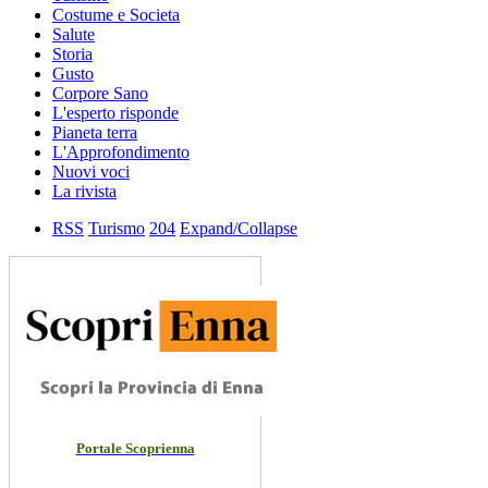
Costume e Societa
Salute
Storia
Gusto
Corpore Sano
L'esperto risponde
Pianeta terra
L'Approfondimento
Nuovi voci
La rivista
RSS
Turismo
204
Expand/Collapse
Portale Scoprienna