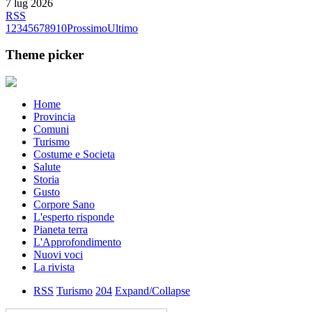
7 lug 2026
RSS
1
2
3
4
5
6
7
8
9
10
Prossimo
Ultimo
Theme picker
Home
Provincia
Comuni
Turismo
Costume e Societa
Salute
Storia
Gusto
Corpore Sano
L'esperto risponde
Pianeta terra
L'Approfondimento
Nuovi voci
La rivista
RSS
Turismo
204
Expand/Collapse