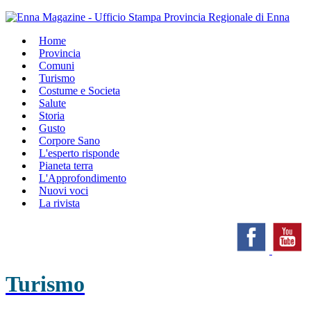
Home
Provincia
Comuni
Turismo
Costume e Societa
Salute
Storia
Gusto
Corpore Sano
L'esperto risponde
Pianeta terra
L'Approfondimento
Nuovi voci
La rivista
Turismo