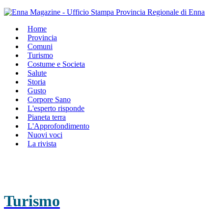
Home
Provincia
Comuni
Turismo
Costume e Societa
Salute
Storia
Gusto
Corpore Sano
L'esperto risponde
Pianeta terra
L'Approfondimento
Nuovi voci
La rivista
Turismo