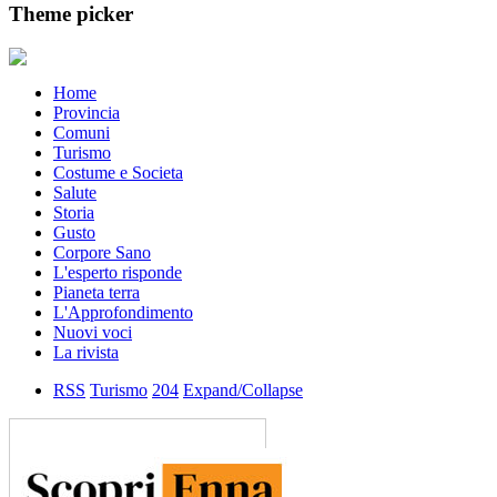
Theme picker
Home
Provincia
Comuni
Turismo
Costume e Societa
Salute
Storia
Gusto
Corpore Sano
L'esperto risponde
Pianeta terra
L'Approfondimento
Nuovi voci
La rivista
RSS
Turismo
204
Expand/Collapse