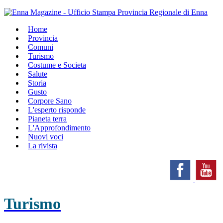
Home
Provincia
Comuni
Turismo
Costume e Societa
Salute
Storia
Gusto
Corpore Sano
L'esperto risponde
Pianeta terra
L'Approfondimento
Nuovi voci
La rivista
Turismo