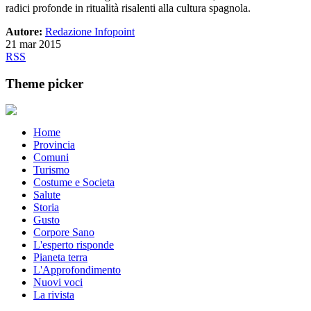
radici profonde in ritualità risalenti alla cultura spagnola.
Autore:
Redazione Infopoint
21 mar 2015
RSS
Theme picker
Home
Provincia
Comuni
Turismo
Costume e Societa
Salute
Storia
Gusto
Corpore Sano
L'esperto risponde
Pianeta terra
L'Approfondimento
Nuovi voci
La rivista