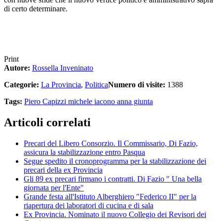
di certo determinare.
Print
Autore:
Rossella Inveninato
Categorie:
La Provincia
,
Politica
Numero di visite:
1388
Tags:
Piero Capizzi
michele iacono
anna giunta
Articoli correlati
Precari del Libero Consorzio. Il Commissario, Di Fazio,
assicura la stabilizzazione entro Pasqua
Segue spedito il cronoprogramma per la stabilizzazione dei
precari della ex Provincia
Gli 89 ex precari firmano i contratti. Di Fazio " Una bella
giornata per l'Ente"
Grande festa all'Istituto Alberghiero "Federico II" per la
riapertura dei laboratori di cucina e di sala
Ex Provincia. Nominato il nuovo Collegio dei Revisori dei