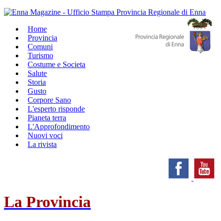
Home
Provincia
Comuni
Turismo
Costume e Societa
Salute
Storia
Gusto
Corpore Sano
L'esperto risponde
Pianeta terra
L'Approfondimento
Nuovi voci
La rivista
La Provincia