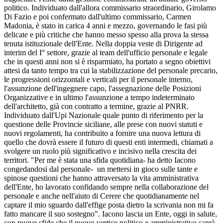
politico. Individuato dall'allora commissario straordinario, Girolamo
Di Fazio e poi confermato dall'ultimo commissario, Carmen
Madonia, è stato in carica 4 anni e mezzo, governando le fasi più
delicate e più critiche che hanno messo spesso alla prova la stessa
tenuta istituzionale dell'Ente. Nella doppia veste di Dirigente ad
interim del I° settore, grazie al team dell'ufficio personale e legale
che in questi anni non si è risparmiato, ha portato a segno obiettivi
attesi da tanto tempo tra cui la stabilizzazione del personale precario,
le progressioni orizzontali e verticali per il personale interno,
l'assunzione dell'ingegnere capo, l'assegnazione delle Posizioni
Organizzative e in ultimo l'assunzione a tempo indeterminato
dell'architetto, già con contratto a termine, grazie al PNRR.
Individuato dall'Upi Nazionale quale punto di riferimento per la
questione delle Provincie siciliane, alle prese con nuovi statuti e
nuovi regolamenti, ha contribuito a fornire una nuova lettura di
quello che dovrà essere il futuro di questi enti intermedi, chiamati a
svolgere un ruolo più significativo e incisivo nella crescita dei
territori. "Per me è stata una sfida quotidiana- ha detto Iacono
congedandosi dal personale- un mettersi in gioco sulle tante e
spinose questioni che hanno attraversato la vita amministrativa
dell'Ente, ho lavorato confidando sempre nella collaborazione del
personale e anche nell'aiuto di Cerere che quotidianamente nel
captare il mio sguardo dall'effige posta dietro la scrivania non mi fa
fatto mancare il suo sostegno". Iacono lascia un Ente, oggi in salute,
con nuove sfide che il nuovo vertice politico e amministrativo saprà