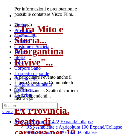
Per informazioni e prenotazioni è
possibile contattare Visco Film...
gio 6 ago
Home
"Tra Mito e
Provincia
Leggi Tutto
Comuni
Storia...
Turismo
Costume e Societa
Morgantina
Salute
Storia
Rivive"...
Gusto
Corpore Sano
L'esperto risponde
A patrocinare l'evento anche il
Pianeta terra
Libero Consorzio Comunale di
L'Approfondimento
Enna
Nuovi voci
La rivista
mer 5 ago
Ex Provincia.
Leggi Tutto
Cerca
Scatto di
RSS
La Provincia
1422
Expand/Collapse
RSS
Ambiente e Agricoltura
190
Expand/Collapse
carriera per 10
RSS
Istruzione
122
Expand/Collapse