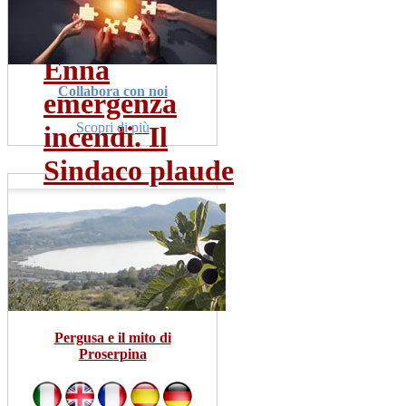
dom 19 lug
Leggi Tutto
Enna
Collabora con noi
emergenza
Scopri di più
incendi. Il
Sindaco plaude
al...
dom 19 lug
Leggi Tutto
Pergusa e il mito di
Proserpina