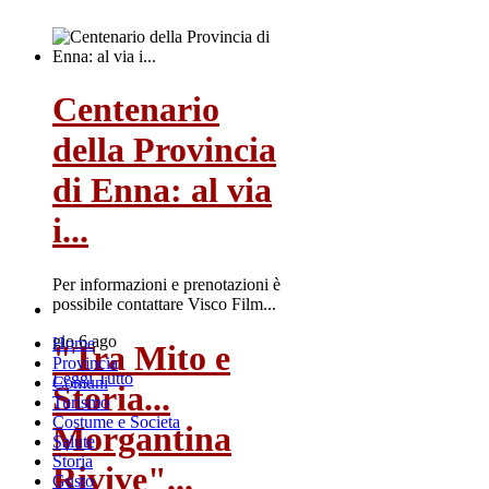
Centenario
della Provincia
di Enna: al via
i...
Per informazioni e prenotazioni è
possibile contattare Visco Film...
gio 6 ago
Home
"Tra Mito e
Provincia
Leggi Tutto
Comuni
Storia...
Turismo
Costume e Societa
Morgantina
Salute
Storia
Rivive"...
Gusto