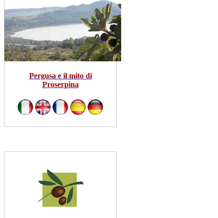
al...
dom 19 lug
Leggi Tutto
Pergusa e il mito di
Proserpina