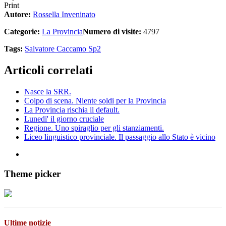
Print
Autore:
Rossella Inveninato
Categorie:
La Provincia
Numero di visite:
4797
Tags:
Salvatore Caccamo
Sp2
Articoli correlati
Nasce la SRR.
Colpo di scena. Niente soldi per la Provincia
La Provincia rischia il default.
Lunedi' il giorno cruciale
Regione. Uno spiraglio per gli stanziamenti.
Liceo linguistico provinciale. Il passaggio allo Stato è vicino
Theme picker
Ultime notizie