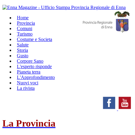
Home
Provincia
Comuni
Turismo
Costume e Societa
Salute
Storia
Gusto
Corpore Sano
L'esperto risponde
Pianeta terra
L'Approfondimento
Nuovi voci
La rivista
La Provincia