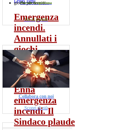
Leggi Tutto
Portale Scoprienna
Emergenza
Vai al portale
incendi.
Annullati i
giochi
pirotecnici...
dom 19 lug
Leggi Tutto
Enna
Collabora con noi
emergenza
Scopri di più
incendi. Il
Sindaco plaude