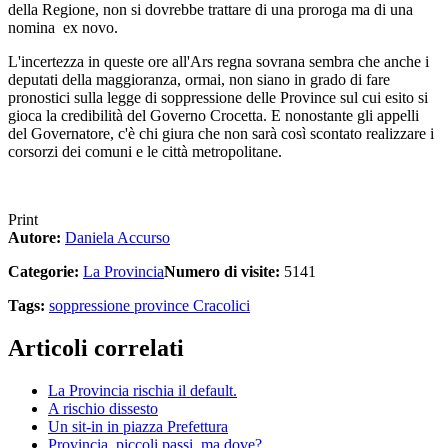
della Regione, non si dovrebbe trattare di una proroga ma di una
nomina ex novo.
L'incertezza in queste ore all'Ars regna sovrana sembra che anche i
deputati della maggioranza, ormai, non siano in grado di fare
pronostici sulla legge di soppressione delle Province sul cui esito si
gioca la credibilità del Governo Crocetta. E nonostante gli appelli
del Governatore, c'è chi giura che non sarà così scontato realizzare i
corsorzi dei comuni e le città metropolitane.
Print
Autore:
Daniela Accurso
Categorie:
La Provincia
Numero di visite:
5141
Tags:
soppressione province
Cracolici
Articoli correlati
La Provincia rischia il default.
A rischio dissesto
Un sit-in in piazza Prefettura
Provincia, piccoli passi, ma dove?