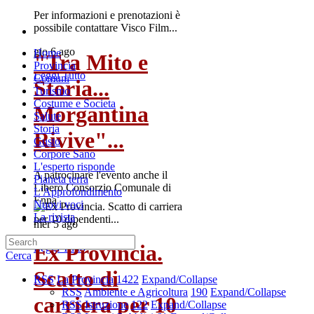
Per informazioni e prenotazioni è
possibile contattare Visco Film...
gio 6 ago
Home
"Tra Mito e
Provincia
Leggi Tutto
Comuni
Storia...
Turismo
Costume e Societa
Morgantina
Salute
Storia
Rivive"...
Gusto
Corpore Sano
L'esperto risponde
A patrocinare l'evento anche il
Pianeta terra
Libero Consorzio Comunale di
L'Approfondimento
Enna
Nuovi voci
La rivista
mer 5 ago
Ex Provincia.
Leggi Tutto
Cerca
Scatto di
RSS
La Provincia
1422
Expand/Collapse
RSS
Ambiente e Agricoltura
190
Expand/Collapse
carriera per 10
RSS
Istruzione
122
Expand/Collapse