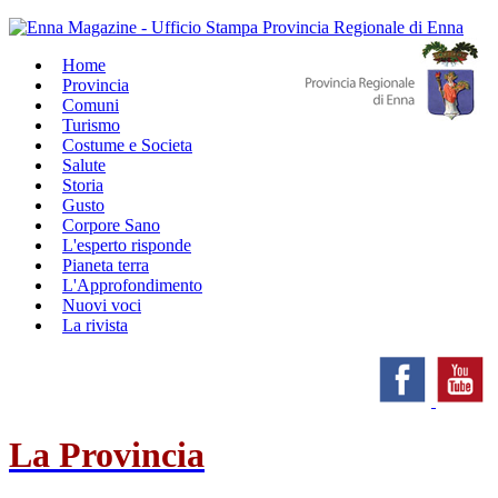
Home
Provincia
Comuni
Turismo
Costume e Societa
Salute
Storia
Gusto
Corpore Sano
L'esperto risponde
Pianeta terra
L'Approfondimento
Nuovi voci
La rivista
La Provincia