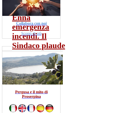
dom 19 lug
Leggi Tutto
Enna
Collabora con noi
emergenza
Scopri di più
incendi. Il
Sindaco plaude
al...
dom 19 lug
Leggi Tutto
Pergusa e il mito di
Proserpina