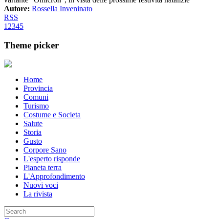
Autore:
Rossella Inveninato
RSS
1
2
3
4
5
Theme picker
Home
Provincia
Comuni
Turismo
Costume e Societa
Salute
Storia
Gusto
Corpore Sano
L'esperto risponde
Pianeta terra
L'Approfondimento
Nuovi voci
La rivista