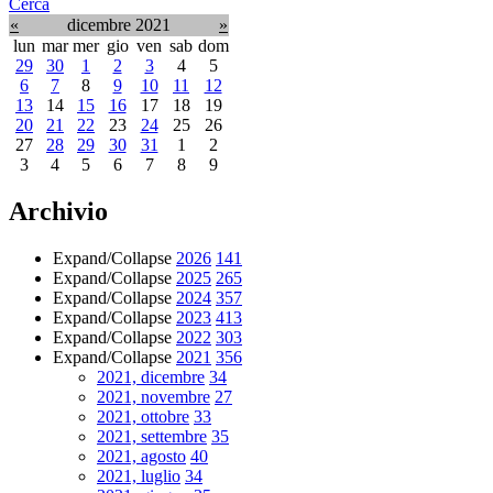
Cerca
«
dicembre 2021
»
lun
mar
mer
gio
ven
sab
dom
29
30
1
2
3
4
5
6
7
8
9
10
11
12
13
14
15
16
17
18
19
20
21
22
23
24
25
26
27
28
29
30
31
1
2
3
4
5
6
7
8
9
Archivio
Expand/Collapse
2026
141
Expand/Collapse
2025
265
Expand/Collapse
2024
357
Expand/Collapse
2023
413
Expand/Collapse
2022
303
Expand/Collapse
2021
356
2021, dicembre
34
2021, novembre
27
2021, ottobre
33
2021, settembre
35
2021, agosto
40
2021, luglio
34