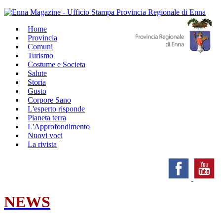
Home
Provincia
Comuni
Turismo
Costume e Societa
Salute
Storia
Gusto
Corpore Sano
L'esperto risponde
Pianeta terra
L'Approfondimento
Nuovi voci
La rivista
NEWS