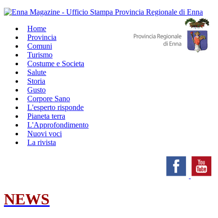
Home
Provincia
Comuni
Turismo
Costume e Societa
Salute
Storia
Gusto
Corpore Sano
L'esperto risponde
Pianeta terra
L'Approfondimento
Nuovi voci
La rivista
NEWS