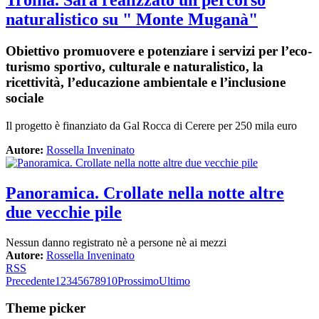
Troina. Sarà realizzato un percorso
naturalistico su " Monte Muganà"
Obiettivo promuovere e potenziare i servizi per l’eco-
turismo sportivo, culturale e naturalistico, la
ricettività, l’educazione ambientale e l’inclusione
sociale
Il progetto è finanziato da Gal Rocca di Cerere per 250 mila euro
Autore:
Rossella Inveninato
Panoramica. Crollate nella notte altre
due vecchie pile
Nessun danno registrato nè a persone nè ai mezzi
Autore:
Rossella Inveninato
RSS
Precedente
1
2
3
4
5
6
7
8
9
10
Prossimo
Ultimo
Theme picker