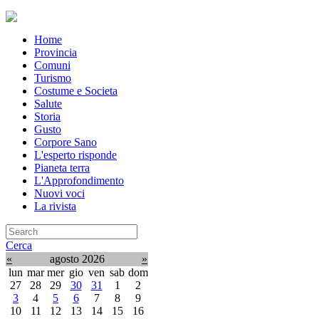
Home
Provincia
Comuni
Turismo
Costume e Societa
Salute
Storia
Gusto
Corpore Sano
L'esperto risponde
Pianeta terra
L'Approfondimento
Nuovi voci
La rivista
Cerca
«
agosto 2026
»
lun
mar
mer
gio
ven
sab
dom
27
28
29
30
31
1
2
3
4
5
6
7
8
9
10
11
12
13
14
15
16