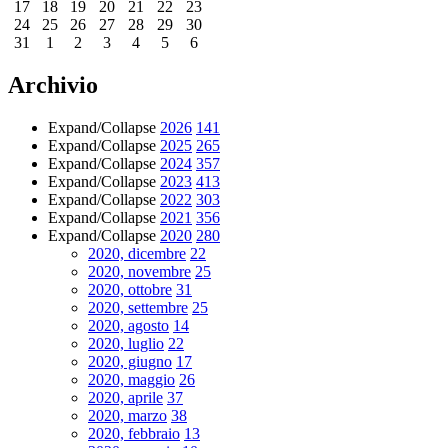
17
18
19
20
21
22
23
24
25
26
27
28
29
30
31
1
2
3
4
5
6
Archivio
Expand/Collapse
2026
141
Expand/Collapse
2025
265
Expand/Collapse
2024
357
Expand/Collapse
2023
413
Expand/Collapse
2022
303
Expand/Collapse
2021
356
Expand/Collapse
2020
280
2020, dicembre
22
2020, novembre
25
2020, ottobre
31
2020, settembre
25
2020, agosto
14
2020, luglio
22
2020, giugno
17
2020, maggio
26
2020, aprile
37
2020, marzo
38
2020, febbraio
13