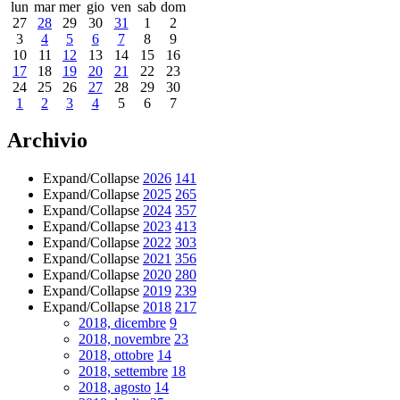
lun
mar
mer
gio
ven
sab
dom
27
28
29
30
31
1
2
3
4
5
6
7
8
9
10
11
12
13
14
15
16
17
18
19
20
21
22
23
24
25
26
27
28
29
30
1
2
3
4
5
6
7
Archivio
Expand/Collapse
2026
141
Expand/Collapse
2025
265
Expand/Collapse
2024
357
Expand/Collapse
2023
413
Expand/Collapse
2022
303
Expand/Collapse
2021
356
Expand/Collapse
2020
280
Expand/Collapse
2019
239
Expand/Collapse
2018
217
2018, dicembre
9
2018, novembre
23
2018, ottobre
14
2018, settembre
18
2018, agosto
14