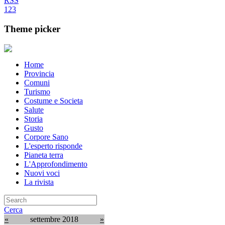
RSS
1
2
3
Theme picker
Home
Provincia
Comuni
Turismo
Costume e Societa
Salute
Storia
Gusto
Corpore Sano
L'esperto risponde
Pianeta terra
L'Approfondimento
Nuovi voci
La rivista
Cerca
«
settembre 2018
»