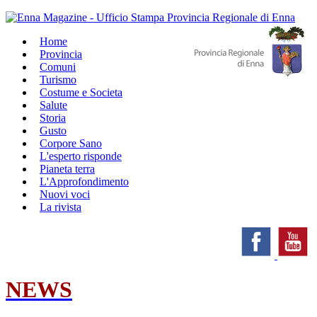
Home
Provincia
Comuni
Turismo
Costume e Societa
Salute
Storia
Gusto
Corpore Sano
L'esperto risponde
Pianeta terra
L'Approfondimento
Nuovi voci
La rivista
NEWS