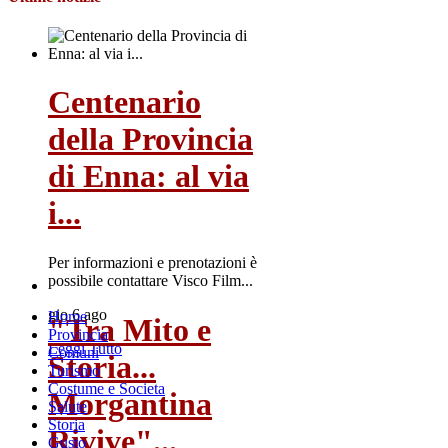
Centenario
della Provincia
di Enna: al via
i...
Per informazioni e prenotazioni è
possibile contattare Visco Film...
gio 6 ago
Home
"Tra Mito e
Provincia
Leggi Tutto
Comuni
Storia...
Turismo
Costume e Societa
Morgantina
Salute
Storia
Rivive"...
Gusto