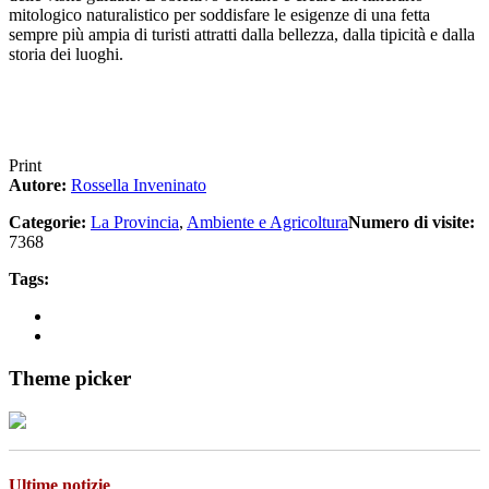
mitologico naturalistico per soddisfare le esigenze di una fetta
sempre più ampia di turisti attratti dalla bellezza, dalla tipicità e dalla
storia dei luoghi.
Print
Autore:
Rossella Inveninato
Categorie:
La Provincia
,
Ambiente e Agricoltura
Numero di visite:
7368
Tags:
Theme picker
Ultime notizie