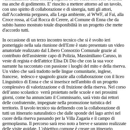
ma anche di godimento. E' riuscito a mettere attorno ad un tavolo,
con uno spirito di collaborazione e di sinergia, tutti gli attori,
dall'Accademia pergusea, alla Lega ambiente, al WWF, al Fai, alla
Croce rossa, al Gal Rocca di Cerere, al Comune di Enna che da
subito hanno mostrato totale disponibilità in un progetto che mette
d'accordo tutti.
In occasione di un terzo incontro tecnico che si è svolto ieri
pomeriggio nella sala riunione dell'Ente è stato presentato un video
amatoriale realizzato dal Libero Consorzio Comunale grazie al
contributo dell'assistente capo di Polizia, Massimiliano Caruso, in
veste di regista e dell'attrice Elisa Di Dio che con la sua voce
narrante ha raccontato con passione i luoghi del mito e della riserva.
Un video che sarà tradotto nelle lingue comunitarie, inglese,
francese, tedesco e spagnolo grazie alla collaborazione con il liceo
Linguistico di Enna e che si inserisce nell'ambito di un progetto
complessivo di valorizzazione e di fruizione della riserva. Nel corso
dell’anno scolastico verrà proiettato nelle scuole e nei prossimi
giorni, come ha annunciato il Commissario, sarà visto dai rettori
delle confraternite, impegnate nella promozione turistica del
territorio. Il tavolo tecnico sta definendo con la collaborazione di
tutti un itinerario naturalistico che dalle sponde del lago arrivi nel
cuore della riserva passando per la Villa Zagaria e il campo di
germoplasma. Il percorso sarà reso noto a breve e saranno realizzate
delle visite guidate. L'obiettivo comune è creare un itinerario