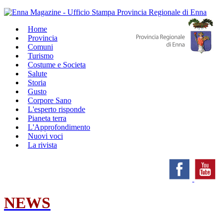
Home
Provincia
Comuni
Turismo
Costume e Societa
Salute
Storia
Gusto
Corpore Sano
L'esperto risponde
Pianeta terra
L'Approfondimento
Nuovi voci
La rivista
NEWS