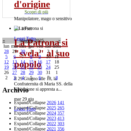
d'origine
Scopri di più
Manipolatore, mago o sensitivo
gio 18 set
Leggi Tutto
La Patrona si
«
maggio 2025
»
lun
mar
mer
gio
ven
sab
dom
"svela" al suo
28
29
30
1
2
3
4
5
6
7
8
9
10
11
popolo
12
13
14
15
16
17
18
19
20
21
22
23
24
25
26
27
28
29
30
31
1
2
3
4
5
6
7
8
Il 29 Giugno alle 18, la
Confraternita di Maria SS. della
Archivio
Visitazione si appresta a...
mar 29 giu
Expand/Collapse
2026
141
Expand/Collapse
2025
265
Leggi Tutto
Expand/Collapse
2024
357
Expand/Collapse
2023
413
Expand/Collapse
2022
303
Expand/Collapse
2021
356