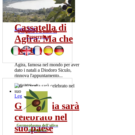
risultati positivi. La meta' dei
pazienti ricoverata...
mer 22 lug
Cassatella di
Leggi Tutto
Pergusa e il mito di
Agira. Ma che
Proserpina
bontà!
Agira, famosa nel mondo per aver
dato i natali a Diodoro Siculo,
rinnova l'appuntamento...
dom 20 nov
Leggi Tutto
Gigi Scalia sarà
celebrato nel
suo paese
Germoplasma dell'ulivo
di Zagaria