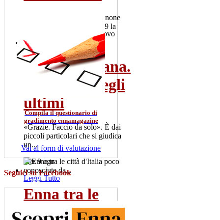
Il 2 luglio 101 colpi di cannone
salutano la Patrona. Alle 19 la
"Nave d'oro" esce dal...
gio 2 lug
Rosario Gisana.
Leggi Tutto
Il vescovo degli
ultimi
Compila il questionario di
gradimento ennamagazine
«Grazie. Faccio da solo». È dai
piccoli particolari che si giudica
un...
Vai al form di valutazione
mer 9 ago
Seguici su Facebook
Leggi Tutto
Enna tra le
città d'Italia