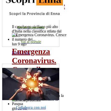
poco conosciute
da...
Il capoluogo siciliano più alto
Portale Scoprienna
d'Italia nella classifica stilata dal
sito...
Vai al portale
lun 9 ago
Emergenza
Leggi Tutto
Coronavirus.
Cresce il
numero dei...
Sono 60 i positivi. Il sindaco,
Salvatore la Spina raccomanda la
massima prudenza
Collabora con noi
gio 22 ott