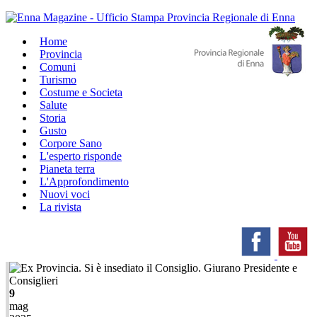
Home
Provincia
Comuni
Turismo
Costume e Societa
Salute
Storia
Gusto
Corpore Sano
L'esperto risponde
Pianeta terra
L'Approfondimento
Nuovi voci
La rivista
9
mag