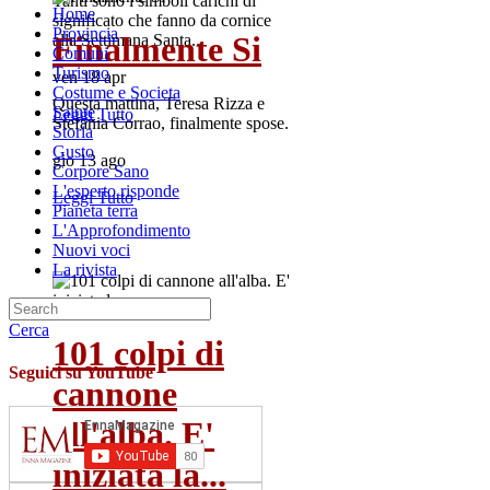
Tanti sono i simboli carichi di
Home
significato che fanno da cornice
Provincia
Finalmente Si
alla Settimana Santa...
Comuni
Turismo
ven 18 apr
Costume e Societa
Questa mattina, Teresa Rizza e
Salute
Leggi Tutto
Stefania Corrao, finalmente spose.
Storia
Gusto
gio 13 ago
Corpore Sano
L'esperto risponde
Leggi Tutto
Pianeta terra
L'Approfondimento
Nuovi voci
La rivista
Cerca
101 colpi di
Seguici su YouTube
cannone
all'alba. E'
iniziata la...