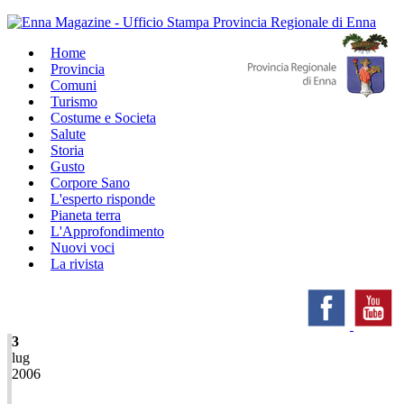
Home
Provincia
Comuni
Turismo
Costume e Societa
Salute
Storia
Gusto
Corpore Sano
L'esperto risponde
Pianeta terra
L'Approfondimento
Nuovi voci
La rivista
3
lug
2006