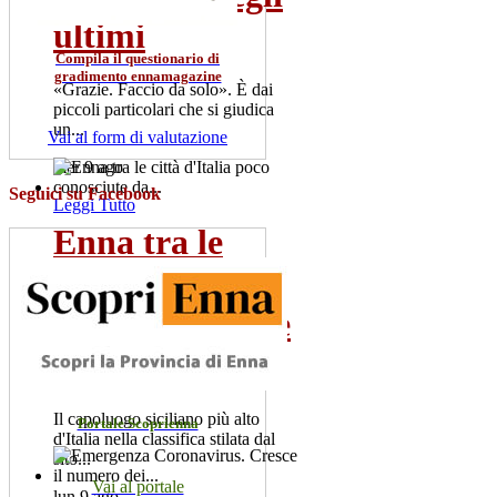
ultimi
Compila il questionario di
gradimento ennamagazine
«Grazie. Faccio da solo». È dai
piccoli particolari che si giudica
un...
Vai al form di valutazione
mer 9 ago
Seguici su Facebook
Leggi Tutto
Enna tra le
città d'Italia
poco conosciute
da...
Il capoluogo siciliano più alto
Portale Scoprienna
d'Italia nella classifica stilata dal
sito...
Vai al portale
lun 9 ago