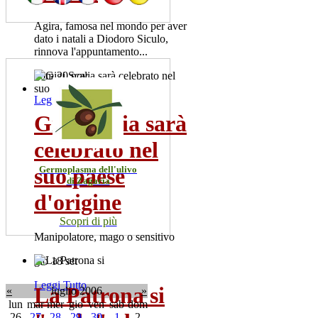
Agira, famosa nel mondo per aver
dato i natali a Diodoro Siculo,
rinnova l'appuntamento...
dom 20 nov
Leggi Tutto
Gigi Scalia sarà
celebrato nel
suo paese
Germoplasma dell'ulivo
di Zagaria
d'origine
Scopri di più
Manipolatore, mago o sensitivo
gio 18 set
Leggi Tutto
La Patrona si
«
luglio 2006
»
lun
mar
mer
gio
ven
sab
dom
26
27
28
29
30
1
2