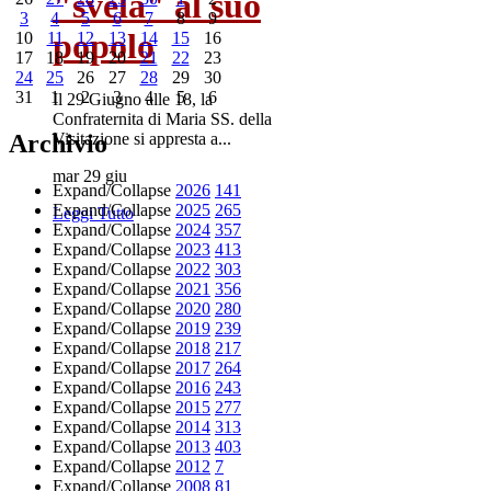
"svela" al suo
3
4
5
6
7
8
9
popolo
10
11
12
13
14
15
16
17
18
19
20
21
22
23
24
25
26
27
28
29
30
31
1
2
3
4
5
6
Il 29 Giugno alle 18, la
Confraternita di Maria SS. della
Archivio
Visitazione si appresta a...
mar 29 giu
Expand/Collapse
2026
141
Expand/Collapse
2025
265
Leggi Tutto
Expand/Collapse
2024
357
Expand/Collapse
2023
413
Expand/Collapse
2022
303
Expand/Collapse
2021
356
Expand/Collapse
2020
280
Expand/Collapse
2019
239
Expand/Collapse
2018
217
Expand/Collapse
2017
264
Expand/Collapse
2016
243
Expand/Collapse
2015
277
Expand/Collapse
2014
313
Expand/Collapse
2013
403
Expand/Collapse
2012
7
Expand/Collapse
2008
81