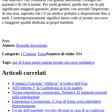
pazienti e di chi li assiste. Per molti genitori, quelle due ore in più
significano maggiori garanzie, poter gestire con serenità l'imprevisto
di una sera, sapendo che c'è un medico pediatra a disposizione fino a
tardi. Contemporaneamente significa meno code al pronto soccorso
e maggiore qualità dedicata ai propri bambini.
Print
Autore:
Rossella Inveninato
Categorie:
I Comuni
,
Enna
Numero di visite:
894
Tags:
asp di Enna
mario zappia
pronto soccorso pediatrico
Articoli correlati
Il sindaco Garofalo "sfiducia" il vertice dell'Asp
All'Umberto I° Ia Cardiologia si fa in quattro
Troina emergenza coronavirus. Negativi 42 tamponi eseguiti
sulla popolazione
Emergenza Coronavirus. L'Asp di Enna cerca infermieri
disperatamente
Un'ala dell'ospedale vecchio diventa la casa di accoglienza