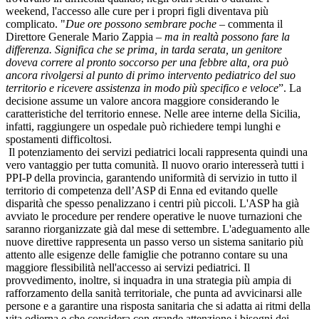
weekend, l'accesso alle cure per i propri figli diventava più
complicato. "
Due ore possono sembrare poche
– commenta il
Direttore Generale Mario Zappia –
ma in realtà possono fare la
differenza. Significa che se prima, in tarda serata, un genitore
doveva correre al pronto soccorso per una febbre alta, ora può
ancora rivolgersi al punto di primo intervento pediatrico del suo
territorio e ricevere assistenza in modo più specifico e veloce
”. La
decisione assume un valore ancora maggiore considerando le
caratteristiche del territorio ennese. Nelle aree interne della Sicilia,
infatti, raggiungere un ospedale può richiedere tempi lunghi e
spostamenti difficoltosi.
Il potenziamento dei servizi pediatrici locali rappresenta quindi una
vero vantaggio per tutta comunità. Il nuovo orario interesserà tutti i
PPI-P della provincia, garantendo uniformità di servizio in tutto il
territorio di competenza dell’ASP di Enna ed evitando quelle
disparità che spesso penalizzano i centri più piccoli. L'ASP ha già
avviato le procedure per rendere operative le nuove turnazioni che
saranno riorganizzate già dal mese di settembre. L'adeguamento alle
nuove direttive rappresenta un passo verso un sistema sanitario più
attento alle esigenze delle famiglie che potranno contare su una
maggiore flessibilità nell'accesso ai servizi pediatrici. Il
provvedimento, inoltre, si inquadra in una strategia più ampia di
rafforzamento della sanità territoriale, che punta ad avvicinarsi alle
persone e a garantire una risposta sanitaria che si adatta ai ritmi della
vita odierna e che considera con grande attenzione i bisogni dei