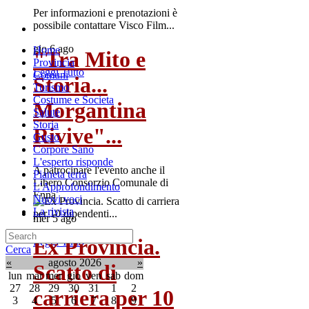
Per informazioni e prenotazioni è
possibile contattare Visco Film...
gio 6 ago
Home
"Tra Mito e
Provincia
Leggi Tutto
Comuni
Storia...
Turismo
Costume e Societa
Morgantina
Salute
Storia
Rivive"...
Gusto
Corpore Sano
L'esperto risponde
A patrocinare l'evento anche il
Pianeta terra
Libero Consorzio Comunale di
L'Approfondimento
Enna
Nuovi voci
La rivista
mer 5 ago
Ex Provincia.
Leggi Tutto
Cerca
«
agosto 2026
»
Scatto di
lun
mar
mer
gio
ven
sab
dom
27
28
29
30
31
1
2
carriera per 10
3
4
5
6
7
8
9