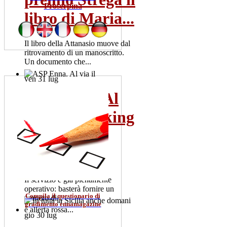
Proserpina
libro di Maria...
Il libro della Attanasio muove dal
ritrovamento di un manoscritto.
Un documento che...
ven 31 lug
ASP Enna. Al
Leggi Tutto
via il "Tracking
Pronto
Soccorso":
Il servizio è già pienamente
operativo: basterà fornire un
Compila il questionario di
numero di...
gradimento ennamagazine
gio 30 lug