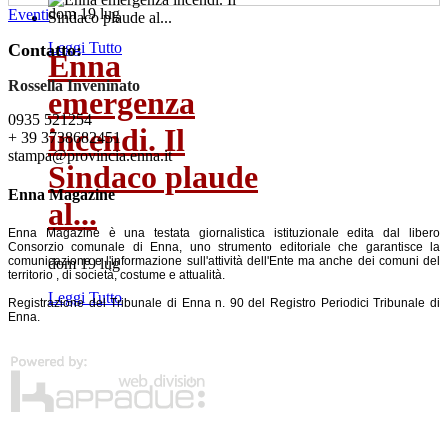
dom 19 lug
Eventi
Leggi Tutto
Contatto:
Enna
Rossella Inveninato
emergenza
0935 521254
incendi. Il
+ 39 3738682451
stampa@provincia.enna.it
Sindaco plaude
Enna Magazine
al...
Enna Magazine è una testata giornalistica istituzionale edita dal libero
Consorzio comunale di Enna, uno strumento editoriale che garantisce la
comunicazione e l'informazione sull'attività dell'Ente ma anche dei comuni del
dom 19 lug
territorio , di società, costume e attualità.
Leggi Tutto
Registrazione del Tribunale di Enna n. 90 del Registro Periodici Tribunale di
Enna.