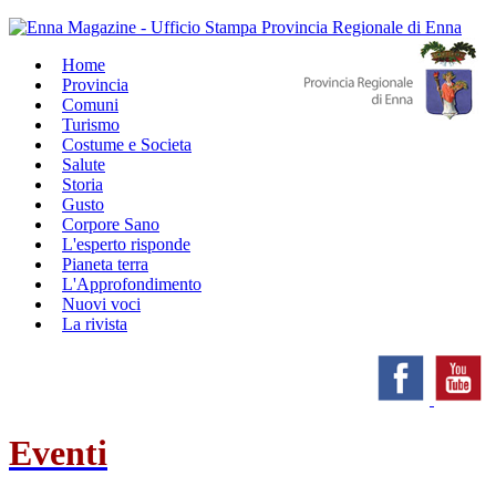
Home
Provincia
Comuni
Turismo
Costume e Societa
Salute
Storia
Gusto
Corpore Sano
L'esperto risponde
Pianeta terra
L'Approfondimento
Nuovi voci
La rivista
Eventi