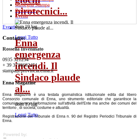
Rassegna Stampa
pirotecnici...
Redazione
Eventi
dom 19 lug
Eventi
Leggi Tutto
Contatto:
Enna
Rossella Inveninato
emergenza
0935 521254
incendi. Il
+ 39 3738682451
stampa@provincia.enna.it
Sindaco plaude
Enna Magazine
al...
Enna Magazine è una testata giornalistica istituzionale edita dal libero
Consorzio comunale di Enna, uno strumento editoriale che garantisce la
comunicazione e l'informazione sull'attività dell'Ente ma anche dei comuni del
dom 19 lug
territorio , di società, costume e attualità.
Leggi Tutto
Registrazione del Tribunale di Enna n. 90 del Registro Periodici Tribunale di
Enna.