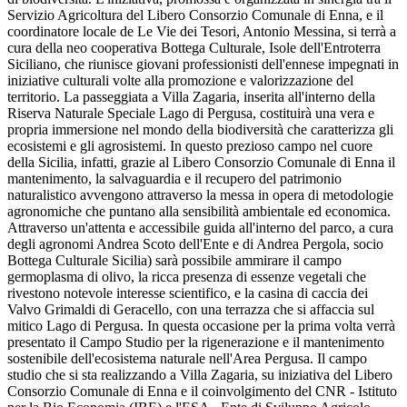
Servizio Agricoltura del Libero Consorzio Comunale di Enna, e il
coordinatore locale de Le Vie dei Tesori, Antonio Messina, si terrà a
cura della neo cooperativa Bottega Culturale, Isole dell'Entroterra
Siciliano, che riunisce giovani professionisti dell'ennese impegnati in
iniziative culturali volte alla promozione e valorizzazione del
territorio. La passeggiata a Villa Zagaria, inserita all'interno della
Riserva Naturale Speciale Lago di Pergusa, costituirà una vera e
propria immersione nel mondo della biodiversità che caratterizza gli
ecosistemi e gli agrosistemi. In questo prezioso campo nel cuore
della Sicilia, infatti, grazie al Libero Consorzio Comunale di Enna il
mantenimento, la salvaguardia e il recupero del patrimonio
naturalistico avvengono attraverso la messa in opera di metodologie
agronomiche che puntano alla sensibilità ambientale ed economica.
Attraverso un'attenta e accessibile guida all'interno del parco, a cura
degli agronomi Andrea Scoto dell'Ente e di Andrea Pergola, socio
Bottega Culturale Sicilia) sarà possibile ammirare il campo
germoplasma di olivo, la ricca presenza di essenze vegetali che
rivestono notevole interesse scientifico, e la casina di caccia dei
Valvo Grimaldi di Geracello, con una terrazza che si affaccia sul
mitico Lago di Pergusa. In questa occasione per la prima volta verrà
presentato il Campo Studio per la rigenerazione e il mantenimento
sostenibile dell'ecosistema naturale nell'Area Pergusa. Il campo
studio che si sta realizzando a Villa Zagaria, su iniziativa del Libero
Consorzio Comunale di Enna e il coinvolgimento del CNR - Istituto