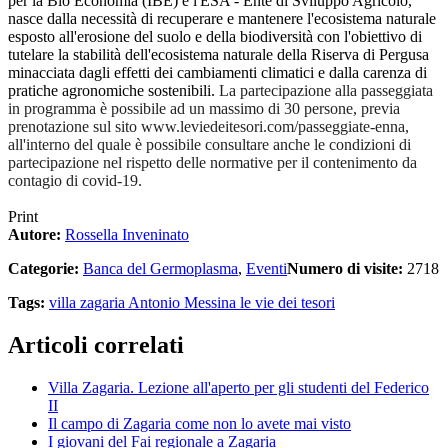
per la Bio Economia (IBE) e l'ESA - Ente di Sviluppo Agricolo,
nasce dalla necessità di recuperare e mantenere l'ecosistema naturale
esposto all'erosione del suolo e della biodiversità con l'obiettivo di
tutelare la stabilità dell'ecosistema naturale della Riserva di Pergusa
minacciata dagli effetti dei cambiamenti climatici e dalla carenza di
pratiche agronomiche sostenibili.
La partecipazione alla passeggiata
in programma è possibile ad un massimo di 30 persone, previa
prenotazione sul sito www.leviedeitesori.com/passeggiate-enna,
all'interno del quale è possibile consultare anche le condizioni di
partecipazione nel rispetto delle normative per il contenimento da
contagio di covid-19.
Print
Autore:
Rossella Inveninato
Categorie:
Banca del Germoplasma
,
Eventi
Numero di visite:
2718
Tags:
villa zagaria
Antonio Messina
le vie dei tesori
Articoli correlati
Villa Zagaria. Lezione all'aperto per gli studenti del Federico
II
Il campo di Zagaria come non lo avete mai visto
I giovani del Fai regionale a Zagaria