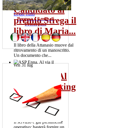
ven 31 lug
Candidato al
Leggi Tutto
premio Strega il
Pergusa e il mito di
Proserpina
libro di Maria...
Il libro della Attanasio muove dal
ritrovamento di un manoscritto.
Un documento che...
ven 31 lug
ASP Enna. Al
Leggi Tutto
via il "Tracking
Pronto
Soccorso":
Il servizio è già pienamente
operativo: basterà fornire un