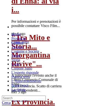
di Enna: al via
i...
Per informazioni e prenotazioni è
possibile contattare Visco Film...
gio 6 ago
Home
"Tra Mito e
Provincia
Leggi Tutto
Comuni
Storia...
Turismo
Costume e Societa
Morgantina
Salute
Storia
Rivive"...
Gusto
Corpore Sano
L'esperto risponde
A patrocinare l'evento anche il
Pianeta terra
Libero Consorzio Comunale di
L'Approfondimento
Enna
Nuovi voci
La rivista
mer 5 ago
Ex Provincia.
Leggi Tutto
Cerca