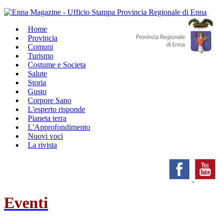
Home
Provincia
Comuni
Turismo
Costume e Societa
Salute
Storia
Gusto
Corpore Sano
L'esperto risponde
Pianeta terra
L'Approfondimento
Nuovi voci
La rivista
Eventi