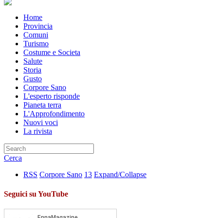
Home
Provincia
Comuni
Turismo
Costume e Societa
Salute
Storia
Gusto
Corpore Sano
L'esperto risponde
Pianeta terra
L'Approfondimento
Nuovi voci
La rivista
Cerca
RSS
Corpore Sano
13
Expand/Collapse
Seguici su YouTube