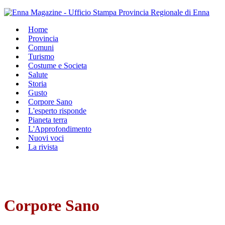
Home
Provincia
Comuni
Turismo
Costume e Societa
Salute
Storia
Gusto
Corpore Sano
L'esperto risponde
Pianeta terra
L'Approfondimento
Nuovi voci
La rivista
Corpore Sano