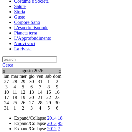
Costume e Societa
Salute
Storia
Gusto
Corpore Sano
L'esperto risponde
Pianeta terra
L'Approfondimento
Nuovi voci
La rivista
Cerca
«
agosto 2026
»
lun
mar
mer
gio
ven
sab
dom
27
28
29
30
31
1
2
3
4
5
6
7
8
9
10
11
12
13
14
15
16
17
18
19
20
21
22
23
24
25
26
27
28
29
30
31
1
2
3
4
5
6
Expand/Collapse
2014
18
Expand/Collapse
2013
95
Expand/Collapse
2012
7