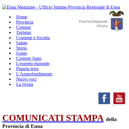
Home
Provincia
Comuni
Turismo
Costume e Societa
Salute
Storia
Gusto
Corpore Sano
L'esperto risponde
Pianeta terra
L'Approfondimento
Nuovi voci
La rivista
COMUNICATI STAMPA
della
Provincia di Enna