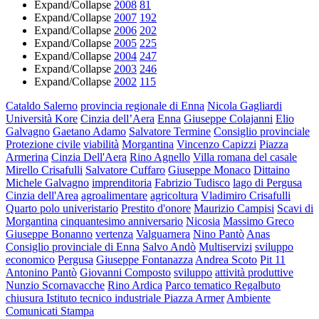
Expand/Collapse
2008
81
Expand/Collapse
2007
192
Expand/Collapse
2006
202
Expand/Collapse
2005
225
Expand/Collapse
2004
247
Expand/Collapse
2003
246
Expand/Collapse
2002
115
Cataldo Salerno
provincia regionale di Enna
Nicola Gagliardi
Università Kore
Cinzia dell’Aera
Enna
Giuseppe Colajanni
Elio
Galvagno
Gaetano Adamo
Salvatore Termine
Consiglio provinciale
Protezione civile
viabilità
Morgantina
Vincenzo Capizzi
Piazza
Armerina
Cinzia Dell'Aera
Rino Agnello
Villa romana del casale
Mirello Crisafulli
Salvatore Cuffaro
Giuseppe Monaco
Dittaino
Michele Galvagno
imprenditoria
Fabrizio Tudisco
lago di Pergusa
Cinzia dell'Area
agroalimentare
agricoltura
Vladimiro Crisafulli
Quarto polo univeristario
Prestito d'onore
Maurizio Campisi
Scavi di
Morgantina
cinquantesimo anniversario
Nicosia
Massimo Greco
Giuseppe Bonanno
vertenza
Valguarnera
Nino Pantò
Anas
Consiglio provinciale di Enna
Salvo Andò
Multiservizi
sviluppo
economico
Pergusa
Giuseppe Fontanazza
Andrea Scoto
Pit 11
Antonino Pantò
Giovanni Composto
sviluppo
attività produttive
Nunzio Scornavacche
Rino Ardica
Parco tematico Regalbuto
chiusura Istituto tecnico industriale Piazza Armer
Ambiente
Comunicati Stampa