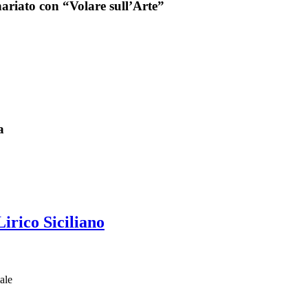
ariato con “Volare sull’Arte”
a
irico Siciliano
iale