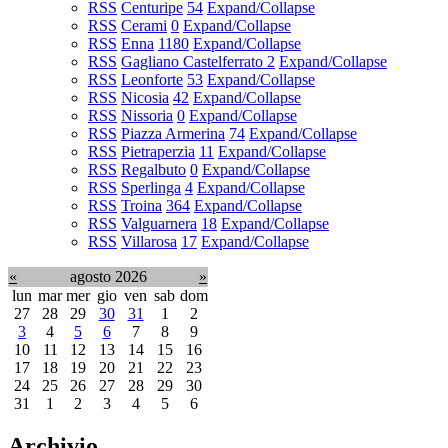
RSS
Centuripe
54
Expand/Collapse
RSS
Cerami
0
Expand/Collapse
RSS
Enna
1180
Expand/Collapse
RSS
Gagliano Castelferrato
2
Expand/Collapse
RSS
Leonforte
53
Expand/Collapse
RSS
Nicosia
42
Expand/Collapse
RSS
Nissoria
0
Expand/Collapse
RSS
Piazza Armerina
74
Expand/Collapse
RSS
Pietraperzia
11
Expand/Collapse
RSS
Regalbuto
0
Expand/Collapse
RSS
Sperlinga
4
Expand/Collapse
RSS
Troina
364
Expand/Collapse
RSS
Valguarnera
18
Expand/Collapse
RSS
Villarosa
17
Expand/Collapse
«
agosto 2026
»
lun
mar
mer
gio
ven
sab
dom
27
28
29
30
31
1
2
3
4
5
6
7
8
9
10
11
12
13
14
15
16
17
18
19
20
21
22
23
24
25
26
27
28
29
30
31
1
2
3
4
5
6
Archivio