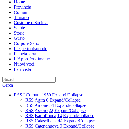
Home
Provincia
Comuni
Turismo
Costume e Societa
Salute
Storia
Gusto
Corpore Sano
L'esperto risponde
Pianeta terra
L'Approfondimento
Nuovi voci
La rivista
Cerca
RSS
I Comuni
1959
Expand/Collapse
RSS
Agira
6
Expand/Collapse
RSS
Aidone
54
Expand/Collapse
RSS
Assoro
22
Expand/Collapse
RSS
Barrafranca
14
Expand/Collapse
RSS
Calascibetta
44
Expand/Collapse
RSS
Catenanuova
9
Expand/Collapse