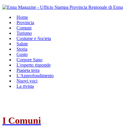
Home
Provincia
Comuni
Turismo
Costume e Societa
Salute
Storia
Gusto
Corpore Sano
L'esperto risponde
Pianeta terra
L'Approfondimento
Nuovi voci
La rivista
I Comuni