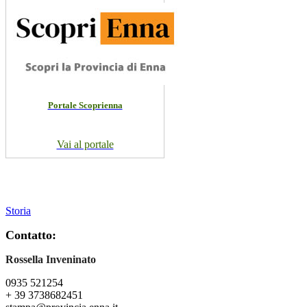
Portale Scoprienna
Vai al portale
Storia
Contatto:
Rossella Inveninato
0935 521254
+ 39 3738682451