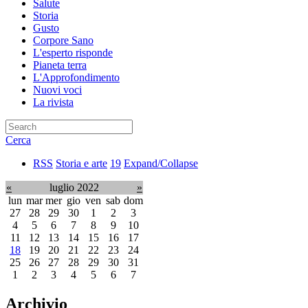
Salute
Storia
Gusto
Corpore Sano
L'esperto risponde
Pianeta terra
L'Approfondimento
Nuovi voci
La rivista
Cerca
RSS
Storia e arte
19
Expand/Collapse
«
luglio 2022
»
lun
mar
mer
gio
ven
sab
dom
27
28
29
30
1
2
3
4
5
6
7
8
9
10
11
12
13
14
15
16
17
18
19
20
21
22
23
24
25
26
27
28
29
30
31
1
2
3
4
5
6
7
Archivio