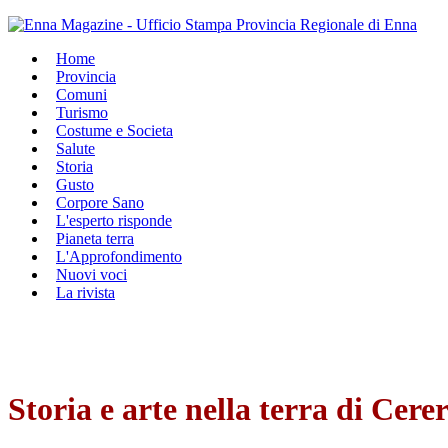
Home
Provincia
Comuni
Turismo
Costume e Societa
Salute
Storia
Gusto
Corpore Sano
L'esperto risponde
Pianeta terra
L'Approfondimento
Nuovi voci
La rivista
Storia e arte nella terra di Cere