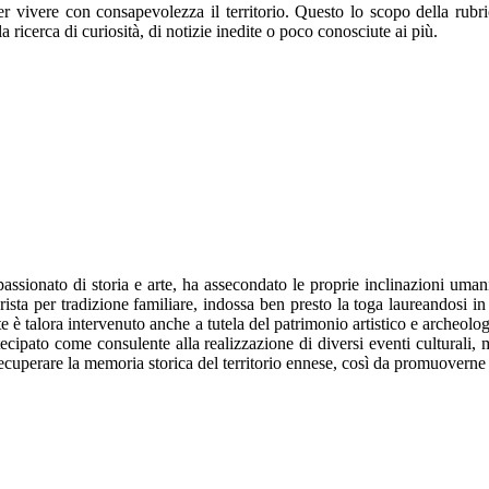
per vivere con consapevolezza il territorio. Questo lo scopo della rubr
la ricerca di curiosità, di notizie inedite o poco conosciute ai più.
assionato di storia e arte, ha assecondato le proprie inclinazioni uma
rista per tradizione familiare, indossa ben presto la toga laureandosi i
te è talora intervenuto anche a tutela del patrimonio artistico e archeo
tecipato come consulente alla realizzazione di diversi eventi culturali, 
recuperare la memoria storica del territorio ennese, così da promuoverne