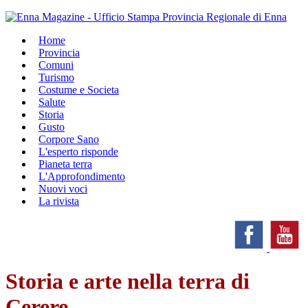
Home
Provincia
Comuni
Turismo
Costume e Societa
Salute
Storia
Gusto
Corpore Sano
L'esperto risponde
Pianeta terra
L'Approfondimento
Nuovi voci
La rivista
Storia e arte nella terra di
Cerere