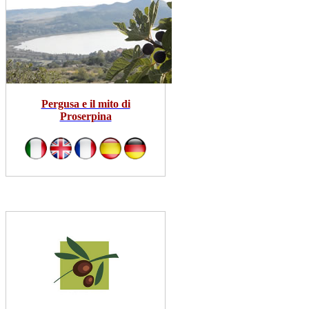
Pergusa e il mito di
Proserpina