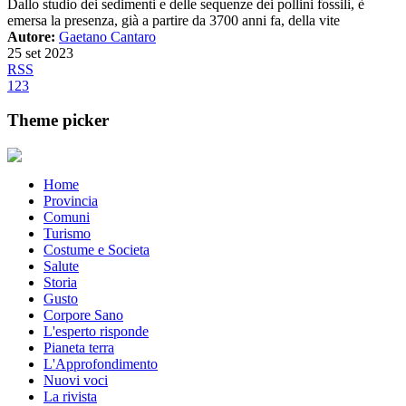
Dallo studio dei sedimenti e delle sequenze dei pollini fossili, è
emersa la presenza, già a partire da 3700 anni fa, della vite
Autore:
Gaetano Cantaro
25 set 2023
RSS
1
2
3
Theme picker
Home
Provincia
Comuni
Turismo
Costume e Societa
Salute
Storia
Gusto
Corpore Sano
L'esperto risponde
Pianeta terra
L'Approfondimento
Nuovi voci
La rivista