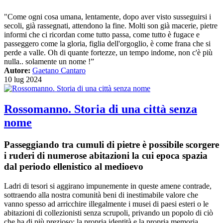
"Come ogni cosa umana, lentamente, dopo aver visto susseguirsi i
secoli, già rassegnati, attendono la fine. Molti son già macerie, pietre
informi che ci ricordan come tutto passa, come tutto è fugace e
passeggero come la gloria, figlia dell'orgoglio, è come frana che si
perde a valle. Oh di quante fortezze, un tempo indome, non c'è più
nulla.. solamente un nome !”
Autore:
Gaetano Cantaro
10 lug 2024
Rossomanno. Storia di una città senza
nome
Passeggiando tra cumuli di pietre è possibile scorgere
i ruderi di numerose abitazioni la cui epoca spazia
dal periodo ellenistico al medioevo
Ladri di tesori si aggirano impunemente in queste amene contrade,
sottraendo alla nostra comunità beni di inestimabile valore che
vanno spesso ad arricchire illegalmente i musei di paesi esteri o le
abitazioni di collezionisti senza scrupoli, privando un popolo di ciò
che ha di più prezioso: la propria identità e la propria memoria