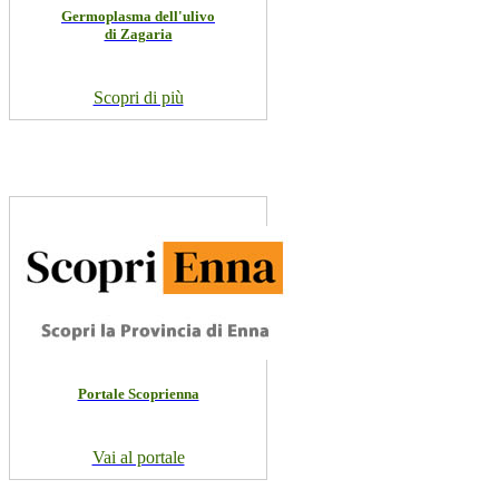
Germoplasma dell'ulivo
di Zagaria
Scopri di più
Portale Scoprienna
Vai al portale