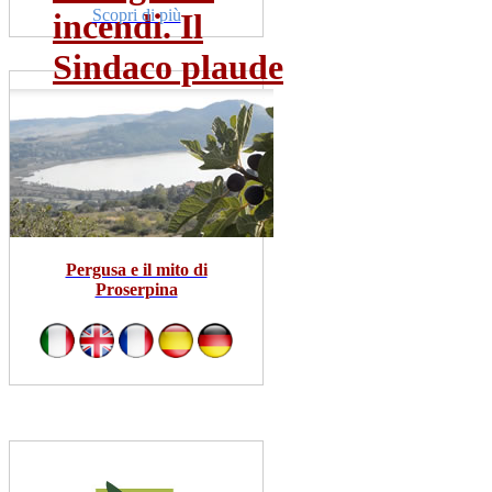
Scopri di più
incendi. Il
Sindaco plaude
al...
dom 19 lug
Leggi Tutto
Pergusa e il mito di
Proserpina