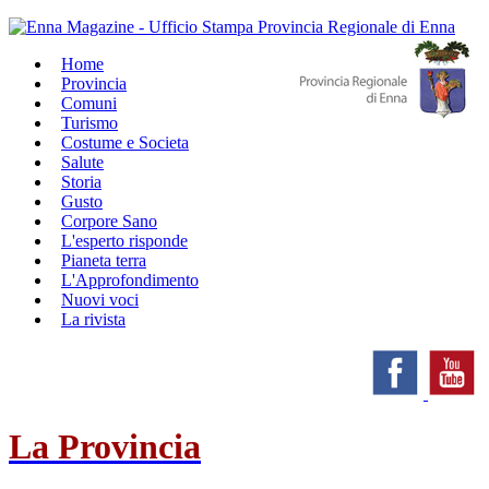
Home
Provincia
Comuni
Turismo
Costume e Societa
Salute
Storia
Gusto
Corpore Sano
L'esperto risponde
Pianeta terra
L'Approfondimento
Nuovi voci
La rivista
La Provincia