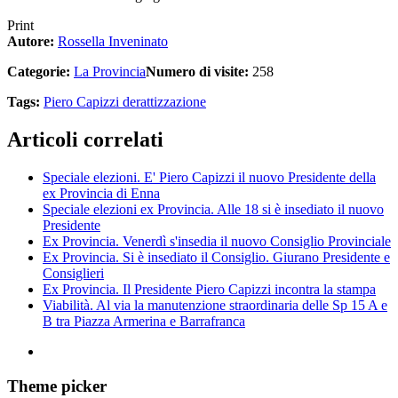
Print
Autore:
Rossella Inveninato
Categorie:
La Provincia
Numero di visite:
258
Tags:
Piero Capizzi
derattizzazione
Articoli correlati
Speciale elezioni. E' Piero Capizzi il nuovo Presidente della
ex Provincia di Enna
Speciale elezioni ex Provincia. Alle 18 si è insediato il nuovo
Presidente
Ex Provincia. Venerdì s'insedia il nuovo Consiglio Provinciale
Ex Provincia. Si è insediato il Consiglio. Giurano Presidente e
Consiglieri
Ex Provincia. Il Presidente Piero Capizzi incontra la stampa
Viabilità. Al via la manutenzione straordinaria delle Sp 15 A e
B tra Piazza Armerina e Barrafranca
Theme picker