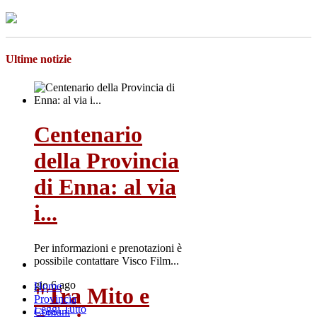
Ultime notizie
Centenario
della Provincia
di Enna: al via
i...
Per informazioni e prenotazioni è
possibile contattare Visco Film...
gio 6 ago
Home
"Tra Mito e
Provincia
Leggi Tutto
Comuni