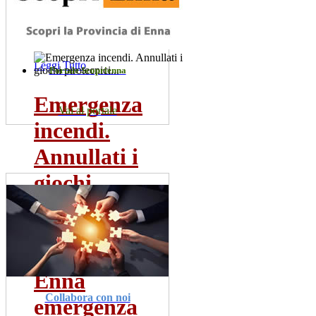
allerta rossa...
dom 19 lug
Leggi Tutto
Portale Scoprienna
Emergenza
Vai al portale
incendi.
Annullati i
giochi
pirotecnici...
dom 19 lug
Leggi Tutto
Enna
Collabora con noi
emergenza