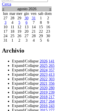
Cerca
«
agosto 2026
»
lun
mar
mer
gio
ven
sab
dom
27
28
29
30
31
1
2
3
4
5
6
7
8
9
10
11
12
13
14
15
16
17
18
19
20
21
22
23
24
25
26
27
28
29
30
31
1
2
3
4
5
6
Archivio
Expand/Collapse
2026
141
Expand/Collapse
2025
265
Expand/Collapse
2024
357
Expand/Collapse
2023
413
Expand/Collapse
2022
303
Expand/Collapse
2021
356
Expand/Collapse
2020
280
Expand/Collapse
2019
239
Expand/Collapse
2018
217
Expand/Collapse
2017
264
Expand/Collapse
2016
243
Expand/Collapse
2015
277