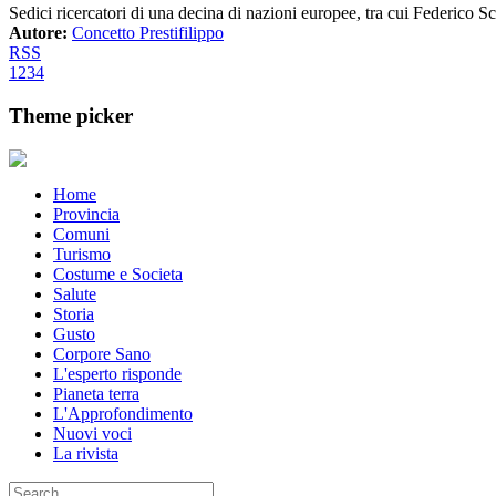
Sedici ricercatori di una decina di nazioni europee, tra cui Federico S
Autore:
Concetto Prestifilippo
RSS
1
2
3
4
Theme picker
Home
Provincia
Comuni
Turismo
Costume e Societa
Salute
Storia
Gusto
Corpore Sano
L'esperto risponde
Pianeta terra
L'Approfondimento
Nuovi voci
La rivista