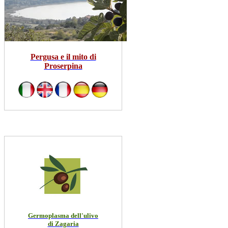
Pergusa e il mito di
Proserpina
Germoplasma dell'ulivo
di Zagaria