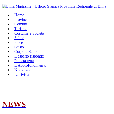
Home
Provincia
Comuni
Turismo
Costume e Societa
Salute
Storia
Gusto
Corpore Sano
L'esperto risponde
Pianeta terra
L'Approfondimento
Nuovi voci
La rivista
NEWS