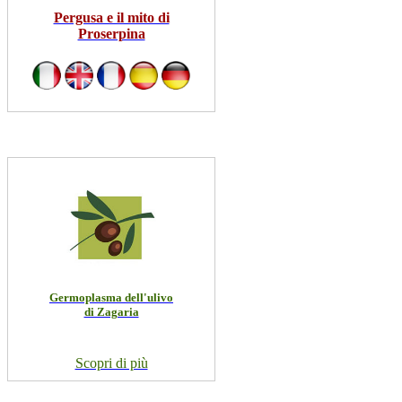
Pergusa e il mito di
Proserpina
Germoplasma dell'ulivo
di Zagaria
Scopri di più