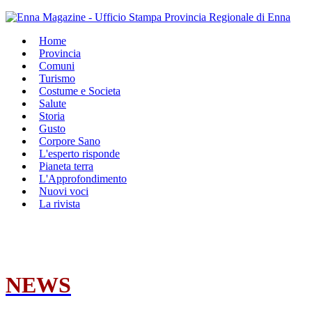
Home
Provincia
Comuni
Turismo
Costume e Societa
Salute
Storia
Gusto
Corpore Sano
L'esperto risponde
Pianeta terra
L'Approfondimento
Nuovi voci
La rivista
NEWS