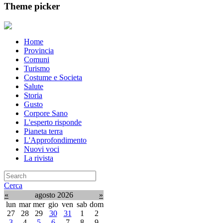
Theme picker
Home
Provincia
Comuni
Turismo
Costume e Societa
Salute
Storia
Gusto
Corpore Sano
L'esperto risponde
Pianeta terra
L'Approfondimento
Nuovi voci
La rivista
Cerca
«
agosto 2026
»
lun
mar
mer
gio
ven
sab
dom
27
28
29
30
31
1
2
3
4
5
6
7
8
9