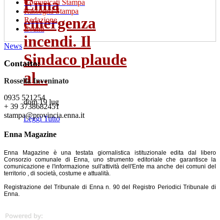
Enna
Comunicati Stampa
Rassegna Stampa
emergenza
Redazione
Eventi
incendi. Il
News
Sindaco plaude
Contatto:
al...
Rossella Inveninato
0935 521254
dom 19 lug
+ 39 3738682451
stampa@provincia.enna.it
Leggi Tutto
Enna Magazine
Enna Magazine è una testata giornalistica istituzionale edita dal libero
Consorzio comunale di Enna, uno strumento editoriale che garantisce la
comunicazione e l'informazione sull'attività dell'Ente ma anche dei comuni del
territorio , di società, costume e attualità.
Registrazione del Tribunale di Enna n. 90 del Registro Periodici Tribunale di
Enna.