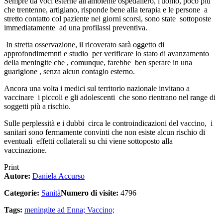
Sempre da voci esterne all'ambiente ospedaliero, l'uomo, poco più
che trentenne, artigiano, risponde bene alla terapia e le persone a
stretto contatto col paziente nei giorni scorsi, sono state sottoposte
immediatamente ad una profilassi preventiva.
In stretta osservazione, il ricoverato sarà oggetto di
approfondimemnti e studio per verificare lo stato di avanzamento
della meningite che , comunque, farebbe ben sperare in una
guarigione , senza alcun contagio esterno.
Ancora una volta i medici sul territorio nazionale invitano a
vaccinare i piccoli e gli adolescenti che sono rientrano nel range di
soggetti più a rischio.
Sulle perplessità e i dubbi circa le controindicazioni del vaccino, i
sanitari sono fermamente convinti che non esiste alcun rischio di
eventuali effetti collaterali su chi viene sottoposto alla
vaccinazione.
Print
Autore:
Daniela Accurso
Categorie:
Sanità
Numero di visite:
4796
Tags:
meningite ad Enna; Vaccino;