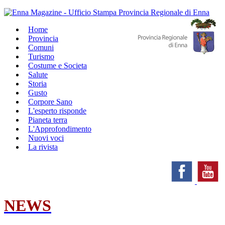
Home
Provincia
Comuni
Turismo
Costume e Societa
Salute
Storia
Gusto
Corpore Sano
L'esperto risponde
Pianeta terra
L'Approfondimento
Nuovi voci
La rivista
NEWS