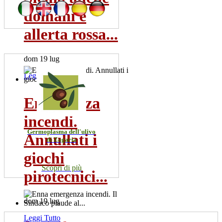
domani è
allerta rossa...
dom 19 lug
Leggi Tutto
Emergenza
incendi.
Germoplasma dell'ulivo
Annullati i
di Zagaria
giochi
Scopri di più
pirotecnici...
dom 19 lug
Leggi Tutto